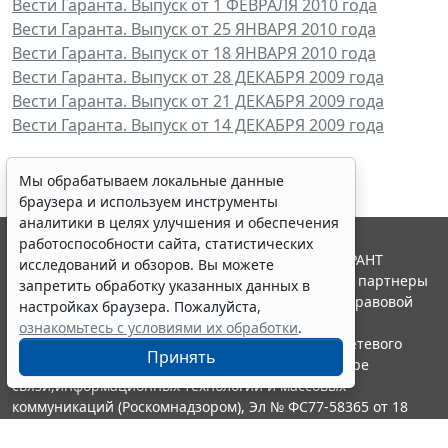
Вести Гаранта. Выпуск от 1 ФЕВРАЛЯ 2010 года
Вести Гаранта. Выпуск от 25 ЯНВАРЯ 2010 года
Вести Гаранта. Выпуск от 18 ЯНВАРЯ 2010 года
Вести Гаранта. Выпуск от 28 ДЕКАБРЯ 2009 года
Вести Гаранта. Выпуск от 21 ДЕКАБРЯ 2009 года
Вести Гаранта. Выпуск от 14 ДЕКАБРЯ 2009 года
Мы обрабатываем локальные данные
браузера и используем инструменты
аналитики в целях улучшения и обеспечения
работоспособности сайта, статистических
© ООО "НПП "ГАРАНТ-СЕРВИС", 2026. Система ГАРАНТ
исследований и обзоров. Вы можете
выпускается с 1990 года. Компания "Гарант" и ее партнеры
запретить обработку указанных данных в
являются участниками Российской ассоциации правовой
настройках браузера. Пожалуйста,
информации ГАРАНТ.
ознакомьтесь с условиями их обработки
.
Портал ГАРАНТ.РУ зарегистрирован в качестве сетевого
Принять
издания Федеральной службой по надзору в сфере
связи,информационных технологий и массовых
коммуникаций (Роскомнадзором), Эл № ФС77-58365 от 18
июня 2014 года.