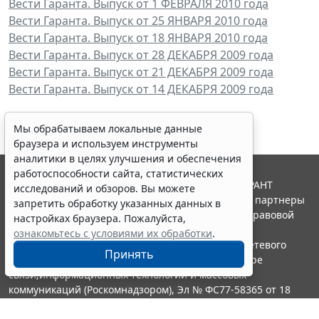
Вести Гаранта. Выпуск от 1 ФЕВРАЛЯ 2010 года
Вести Гаранта. Выпуск от 25 ЯНВАРЯ 2010 года
Вести Гаранта. Выпуск от 18 ЯНВАРЯ 2010 года
Вести Гаранта. Выпуск от 28 ДЕКАБРЯ 2009 года
Вести Гаранта. Выпуск от 21 ДЕКАБРЯ 2009 года
Вести Гаранта. Выпуск от 14 ДЕКАБРЯ 2009 года
Мы обрабатываем локальные данные
браузера и используем инструменты
аналитики в целях улучшения и обеспечения
работоспособности сайта, статистических
© ООО "НПП "ГАРАНТ-СЕРВИС", 2026. Система ГАРАНТ
исследований и обзоров. Вы можете
выпускается с 1990 года. Компания "Гарант" и ее партнеры
запретить обработку указанных данных в
являются участниками Российской ассоциации правовой
настройках браузера. Пожалуйста,
информации ГАРАНТ.
ознакомьтесь с условиями их обработки
.
Портал ГАРАНТ.РУ зарегистрирован в качестве сетевого
Принять
издания Федеральной службой по надзору в сфере
связи,информационных технологий и массовых
коммуникаций (Роскомнадзором), Эл № ФС77-58365 от 18
июня 2014 года.