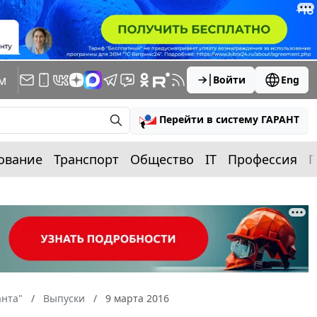
м
Войти
Eng
Перейти в систему ГАРАНТ
ование
Транспорт
Общество
IT
Профессия
П
анта"
Выпуски
9 марта 2016