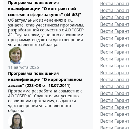
Программа повышения
Вести Гаран
квалификации "О контрактной
Вести Гаран
системе в сфере закупок" (44-ФЗ)"
Вести Гаран
Об актуальных изменениях в КС
Вести Гаран
узнаете, став участником программы,
разработанной совместно с АО ''СБЕР
Вести Гаран
А". Слушателям, успешно освоившим
Вести Гаран
программу, выдаются удостоверения
Вести Гаран
установленного образца.
Вести Гаран
Вести Гаран
Вести Гарант
11 августа 2026
Вести Гаран
Программа повышения
Вести Гаран
квалификации "О корпоративном
заказе" (223-ФЗ от 18.07.2011)
Вести Гаран
Программа разработана совместно с
Вести Гаран
АО ''СБЕР А". Слушателям, успешно
Вести Гаран
освоившим программу, выдаются
удостоверения установленного
Вести Гаран
образца.
Вести Гаран
Вести Гаран
Вести Гаран