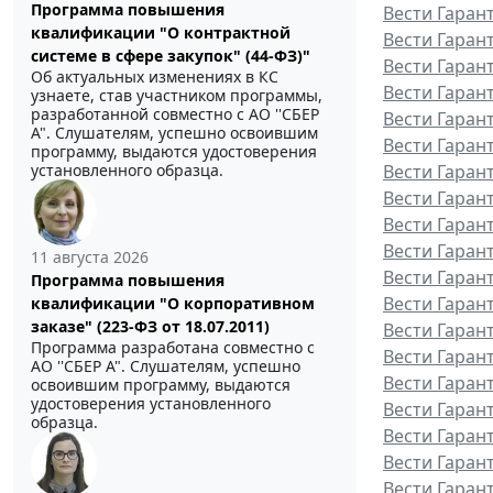
Программа повышения
Вести Гаран
квалификации "О контрактной
Вести Гаран
системе в сфере закупок" (44-ФЗ)"
Вести Гаран
Об актуальных изменениях в КС
Вести Гаран
узнаете, став участником программы,
разработанной совместно с АО ''СБЕР
Вести Гаран
А". Слушателям, успешно освоившим
Вести Гаран
программу, выдаются удостоверения
Вести Гаран
установленного образца.
Вести Гаран
Вести Гаран
Вести Гарант
11 августа 2026
Вести Гаран
Программа повышения
Вести Гаран
квалификации "О корпоративном
заказе" (223-ФЗ от 18.07.2011)
Вести Гаран
Программа разработана совместно с
Вести Гаран
АО ''СБЕР А". Слушателям, успешно
Вести Гаран
освоившим программу, выдаются
удостоверения установленного
Вести Гаран
образца.
Вести Гаран
Вести Гаран
Вести Гаран