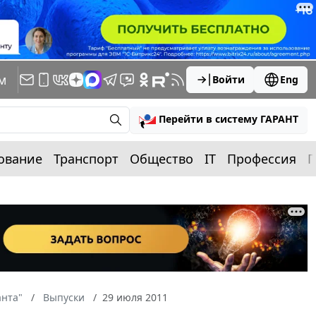
м
Войти
Eng
Перейти в систему ГАРАНТ
ование
Транспорт
Общество
IT
Профессия
П
анта"
Выпуски
29 июля 2011