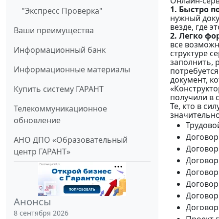
Онлайн-серв
1. Быстро 
"Экспресс Проверка"
нужный доку
везде, где э
Ваши преимущества
2. Легко ф
все возможн
Информационный банк
структуре с
заполнить, 
Информационные материалы
потребуется
документ, к
«Конструкто
Купить систему ГАРАНТ
получили в 
Те, кто в с
Телекоммуникационное
значительно
обновление
Трудово
Договор
АНО ДПО «Образовательный
Договор
центр ГАРАНТ»
Договор
Договор
Договор
Договор
Анонсы
Договор
8 сентября 2026