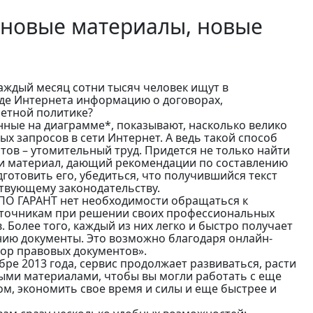
 новые материалы, новые
каждый месяц сотни тысяч человек ищут в
де Интернета информацию о договорах,
четной политике?
ные на диаграмме*, показывают, насколько велико
х запросов в сети Интернет. А ведь такой способ
тов – утомительный труд. Придется не только найти
и материал, дающий рекомендации по составлению
дготовить его, убедиться, что получившийся текст
ствующему законодательству.
ПО ГАРАНТ нет необходимости обращаться к
точникам при решении своих профессиональных
 Более того, каждый из них легко и быстро получает
нию документы. Это возможно благодаря онлайн-
тор правовых документов».
ре 2013 года, сервис продолжает развиваться, расти
ыми материалами, чтобы вы могли работать с еще
, экономить свое время и силы и еще быстрее и