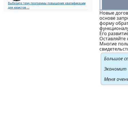
Выберите тему программы повышения квалификации
для юристов ...
Новые догов
основе запр
форму обрат
функционалу
Его развити
Оставляйте 
Многие поль
свидетельс
Большое сп
Экономит в
Меня очен