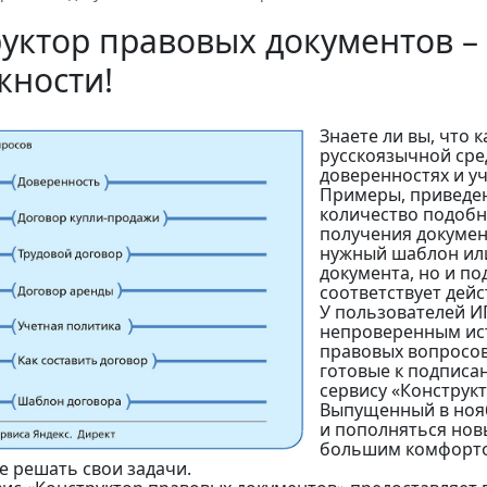
уктор правовых документов –
жности!
Знаете ли вы, что 
русскоязычной сре
доверенностях и у
Примеры, приведен
количество подобны
получения докумен
нужный шаблон ил
документа, но и по
соответствует дей
У пользователей И
непроверенным ис
правовых вопросов.
готовые к подписа
сервису «Конструк
Выпущенный в нояб
и пополняться нов
большим комфортом
е решать свои задачи.