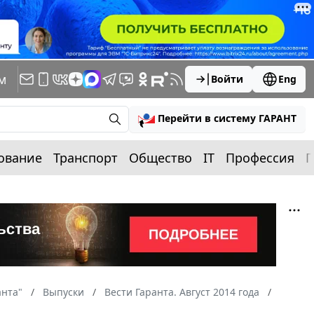
м
Войти
Eng
Перейти в систему ГАРАНТ
ование
Транспорт
Общество
IT
Профессия
П
анта"
Выпуски
Вести Гаранта. Август 2014 года