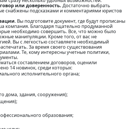
вам сразу несколько удобных возможностей:
оговор или доверенность.
Достаточно выбрать
рые снабжены подсказками и комментариями юристов
изации
. Вы подготовите документ, где будут прописаны
аша компания. Благодаря тщательно продуманной
торые необходимо совершить. Все, что можно было
ожные манипуляции. Кроме того, от вас не
ией. Вы с легкостью составляете необходимый
аспечатать. За время своего существования
иалами. Те, кому интересны учетные политики,
кументы.
иматься составлением договоров, оценили
но 14 новинок, среди которых:
иального исполнительного органа;
 дома, здания, сооружения);
щения);
профессионального образования;