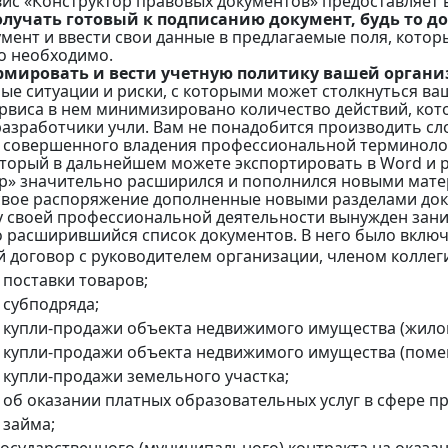
ис «Конструктор правовых документов» предоставляет 
получать готовый к подписанию документ, будь то д
мент и ввести свои данные в предлагаемые поля, кото
то необходимо.
ормировать и вести учетную политику вашей орган
ые ситуации и риски, с которыми может столкнуться в
ервиса в нем минимизировано количество действий, ко
разработчики учли. Вам не понадобится производить сл
 совершенного владения профессиональной терминолог
оторый в дальнейшем можете экспортировать в Word и р
р» значительно расширился и пополнился новыми матер
свое распоряжение дополненные новыми разделами до
илу своей профессиональной деятельности вынужден зан
 расширившийся список документов. В него было включе
й договор с руководителем организации, членом коллег
 поставки товаров;
 субподряда;
 купли-продажи объекта недвижимого имущества (жилого
 купли-продажи объекта недвижимого имущества (поме
 купли-продажи земельного участка;
 об оказании платных образовательных услуг в сфере 
 займа;