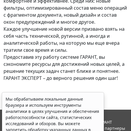
комфортнее и эффективнее. Среди них: новые
фильтры, оптимизированный состав меню операций
с фрагментом документа, новый дизайн и состав
окон предупреждений и многое другое.
Каждое улучшение новой версии призвано взять на
себя часть технической, рутинной, а иногда и
аналитической работы, на которую мы еще вчера
тратили свое время и силы.
Предоставив эту работу системе ГАРАНТ, вы
сэкономите ресурсы для достижений новых целей, а
решение текущих задач станет ближе и понятнее.
ГАРАНТ ЭКСПЕРТ – до верного решения один шаг!
Мы обрабатываем локальные данные
браузера и используем инструменты
аналитики в целях улучшения и обеспечения
работоспособности сайта, статистических
© ООО "НПП "ГАРАНТ-СЕРВИС", 2026. Система ГАРАНТ
исследований и обзоров. Вы можете
выпускается с 1990 года. Компания "Гарант" и ее партнеры
запретить обработку указанных данных в