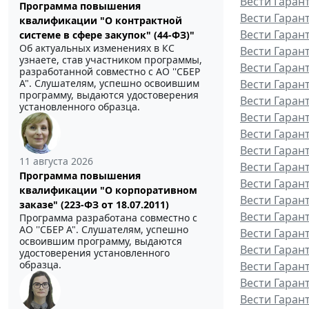
Вести Гаран
Программа повышения
Вести Гаран
квалификации "О контрактной
Вести Гаран
системе в сфере закупок" (44-ФЗ)"
Об актуальных изменениях в КС
Вести Гаран
узнаете, став участником программы,
Вести Гаран
разработанной совместно с АО ''СБЕР
А". Слушателям, успешно освоившим
Вести Гаран
программу, выдаются удостоверения
Вести Гаран
установленного образца.
Вести Гарант
Вести Гаран
Вести Гаран
11 августа 2026
Вести Гаран
Программа повышения
Вести Гаран
квалификации "О корпоративном
Вести Гаран
заказе" (223-ФЗ от 18.07.2011)
Вести Гаран
Программа разработана совместно с
АО ''СБЕР А". Слушателям, успешно
Вести Гаран
освоившим программу, выдаются
Вести Гаран
удостоверения установленного
образца.
Вести Гаран
Вести Гаран
Вести Гаран