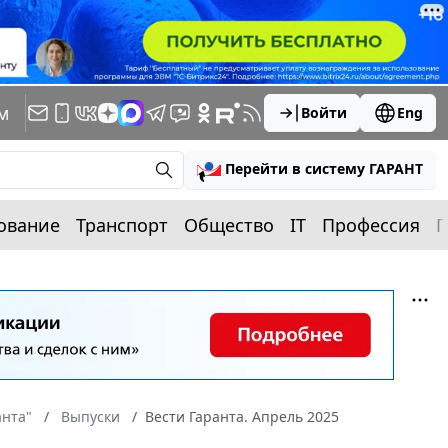
м
Войти
Eng
Перейти в систему ГАРАНТ
ование
Транспорт
Общество
IT
Профессия
П
анта"
Выпуски
Вести Гаранта. Апрель 2025