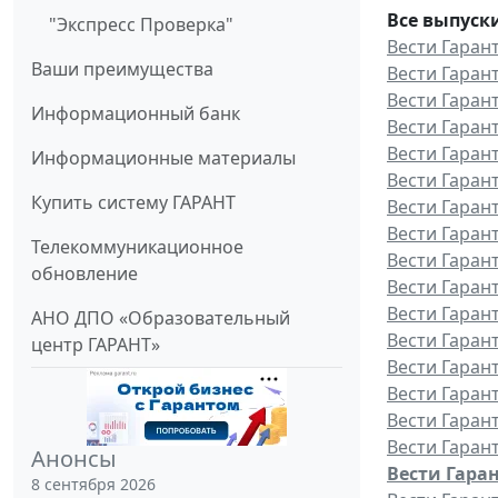
Все выпуск
"Экспресс Проверка"
Вести Гарант
Ваши преимущества
Вести Гаран
Вести Гаран
Информационный банк
Вести Гаран
Вести Гаран
Информационные материалы
Вести Гаран
Купить систему ГАРАНТ
Вести Гаран
Вести Гаран
Телекоммуникационное
Вести Гаран
обновление
Вести Гаран
Вести Гаран
АНО ДПО «Образовательный
Вести Гаран
центр ГАРАНТ»
Вести Гарант
Вести Гаран
Вести Гаран
Вести Гаран
Анонсы
Вести Гаран
8 сентября 2026