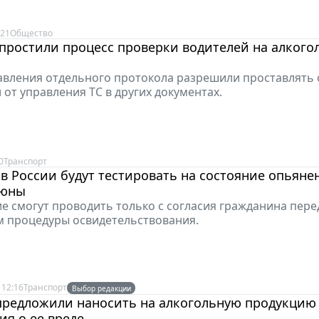
:21
Общество
простили процесс проверки водителей на алкого
авления отдельного протокола разрешили проставлять 
 от управления ТС в других документах.
0
Транспорт
в России будут тестировать на состояние опьяне
люны
е смогут проводить только с согласия гражданина пере
 процедуры освидетельствования.
 12:16
Транспорт
Выбор редакции
 предложили наносить на алкогольную продукцию
я о ее вреде