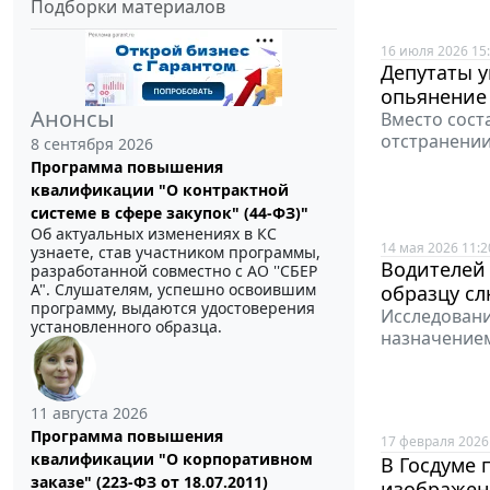
Подборки материалов
16 июля 2026 15
Депутаты у
опьянение
Анонсы
Вместо сост
отстранении
8 сентября 2026
Программа повышения
квалификации "О контрактной
системе в сфере закупок" (44-ФЗ)"
Об актуальных изменениях в КС
14 мая 2026 11:2
узнаете, став участником программы,
Водителей 
разработанной совместно с АО ''СБЕР
А". Слушателям, успешно освоившим
образцу с
программу, выдаются удостоверения
Исследовани
установленного образца.
назначением
11 августа 2026
Программа повышения
17 февраля 2026
квалификации "О корпоративном
В Госдуме
заказе" (223-ФЗ от 18.07.2011)
изображени