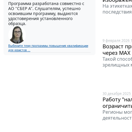
Программа разработана совместно с
На этикетка
АО ''СБЕР А". Слушателям, успешно
последствия
освоившим программу, выдаются
удостоверения установленного
образца.
9 февраля 2026 
Возраст пр
Выберите тему программы повышения квалификации
для юристов ...
через МАХ
Такой спосо
зрелищных м
30 декабря 2025 
Работу "на
ограничит
Регионы мог
деятельност