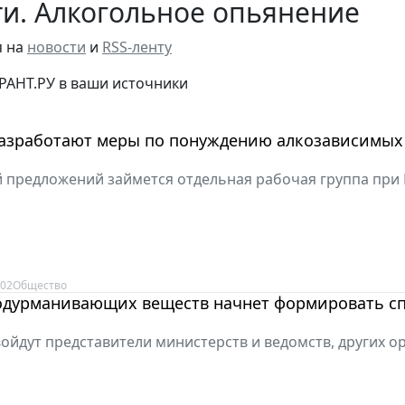
и. Алкогольное опьянение
я на
новости
и
RSS-ленту
РАНТ.РУ в ваши источники
разработают меры по понуждению алкозависимых
 предложений займется отдельная рабочая группа при
:02
Общество
одурманивающих веществ начнет формировать с
 войдут представители министерств и ведомств, других о