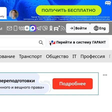
м
Войти
Eng
Перейти в систему ГАРАНТ
ование
Транспорт
Общество
IT
Профессия
П