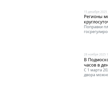
15 декабря 2025 
Регионы м
круглосут
Поправки пл
госрегулиро
28 ноября 2025 1
В Подмоско
часов в де
С 1 марта 2
двора можно 