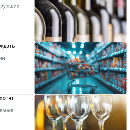
рирующие
рждать
ии
хотят
ования