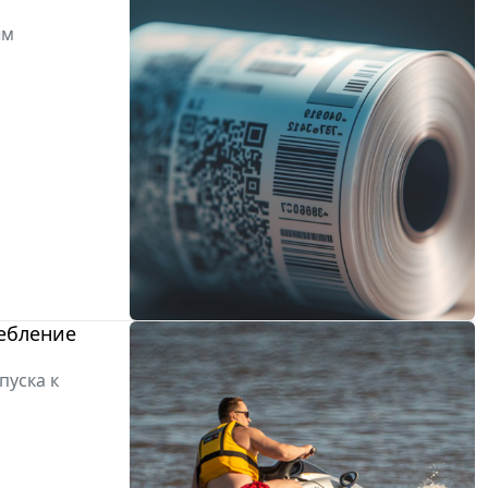
ым
ребление
пуска к