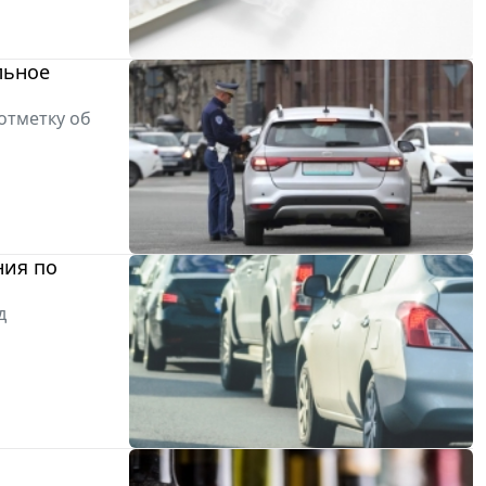
льное
отметку об
ния по
д