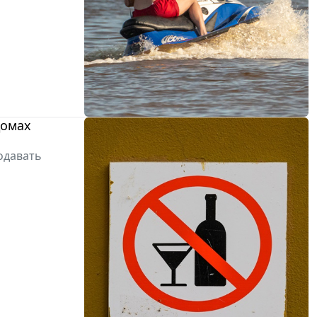
домах
одавать