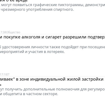
х могут появиться графические пиктограммы, демонст
 чрезмерного употребления спиртного.
17:38
Общество
и покупке алкоголя и сигарет разрешили подтве
б удостоверения личности также подойдет при посещен
ероприятий и участия в лотереях.
17:18
IT
ливаек" в зоне индивидуальной жилой застройки 
ь
ут получить дополнительные полномочия для регулир
и общепита в частном секторе.