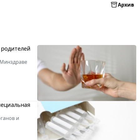
Архив
 родителей
 Минздраве
пециальная
рганов и