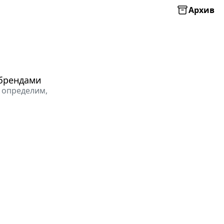
Архив
 брендами
е определим,