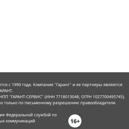
тся с 1990 года. Компания "Гарант" и ее партнеры являются
АРАНТ.
НПП "ГАРАНТ-СЕРВИС" (ИНН 7718013048, ОГРН 1027700495745).
о только по письменному разрешению правообладателя.
ния Федеральной службой по
16+
вых коммуникаций