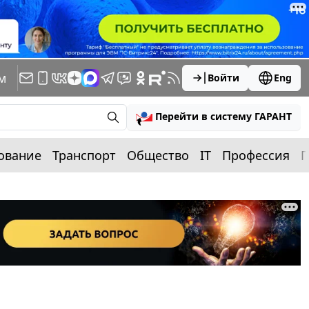
м
Войти
Eng
Перейти в систему ГАРАНТ
ование
Транспорт
Общество
IT
Профессия
П