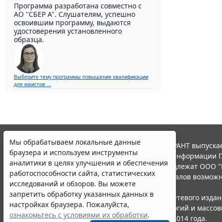
Программа разработана совместно с
АО ''СБЕР А". Слушателям, успешно
освоившим программу, выдаются
удостоверения установленного
образца.
Выберите тему программы повышения квалификации
для юристов ...
Мы обрабатываем локальные данные
© ООО "НПП "ГАРАНТ-СЕРВИС", 2026. Система ГАРАНТ выпускае
браузера и используем инструменты
участниками Российской ассоциации правовой информации Г
аналитики в целях улучшения и обеспечения
Все права на материалы сайта ГАРАНТ.РУ принадлежат ООО "
работоспособности сайта, статистических
Полное или частичное воспроизведение материалов возможн
исследований и обзоров. Вы можете
Правила использования портала.
запретить обработку указанных данных в
Портал ГАРАНТ.РУ зарегистрирован в качестве сетевого изда
настройках браузера. Пожалуйста,
надзору в сфере связи,информационных технологий и массо
ознакомьтесь с условиями их обработки
.
(Роскомнадзором), Эл № ФС77-58365 от 18 июня 2014 года.