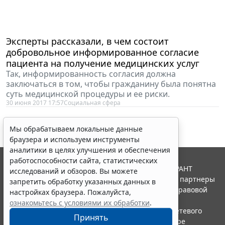
Эксперты рассказали, в чем состоит
добровольное информированное согласие
пациента на получение медицинских услуг
Так, информированность согласия должна
заключаться в том, чтобы гражданину была понятна
суть медицинской процедуры и ее риски.
30 июня 2017 17:57
Социальная сфера
Мы обрабатываем локальные данные
браузера и используем инструменты
аналитики в целях улучшения и обеспечения
работоспособности сайта, статистических
© ООО "НПП "ГАРАНТ-СЕРВИС", 2026. Система ГАРАНТ
исследований и обзоров. Вы можете
выпускается с 1990 года. Компания "Гарант" и ее партнеры
запретить обработку указанных данных в
являются участниками Российской ассоциации правовой
настройках браузера. Пожалуйста,
информации ГАРАНТ.
ознакомьтесь с условиями их обработки
.
Портал ГАРАНТ.РУ зарегистрирован в качестве сетевого
Принять
издания Федеральной службой по надзору в сфере