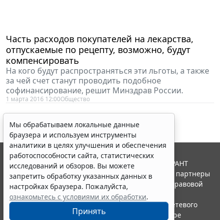
Часть расходов покупателей на лекарства,
отпускаемые по рецепту, возможно, будут
компенсировать
На кого будут распространяться эти льготы, а также
за чей счет станут проводить подобное
софинансирование, решит Минздрав России.
1 марта 2016 12:00
Общество
Мы обрабатываем локальные данные
браузера и используем инструменты
аналитики в целях улучшения и обеспечения
работоспособности сайта, статистических
© ООО "НПП "ГАРАНТ-СЕРВИС", 2026. Система ГАРАНТ
исследований и обзоров. Вы можете
выпускается с 1990 года. Компания "Гарант" и ее партнеры
запретить обработку указанных данных в
являются участниками Российской ассоциации правовой
настройках браузера. Пожалуйста,
информации ГАРАНТ.
ознакомьтесь с условиями их обработки
.
Портал ГАРАНТ.РУ зарегистрирован в качестве сетевого
Принять
издания Федеральной службой по надзору в сфере