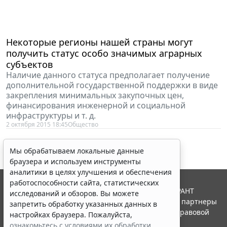
Некоторые регионы нашей страны могут
получить статус особо значимых аграрных
субъектов
Наличие данного статуса предполагает получение
дополнительной государственной поддержки в виде
закрепления минимальных закупочных цен,
финансирования инженерной и социальной
инфраструктуры и т. д.
2 октября 2015 18:45
Общество
Мы обрабатываем локальные данные
браузера и используем инструменты
аналитики в целях улучшения и обеспечения
работоспособности сайта, статистических
© ООО "НПП "ГАРАНТ-СЕРВИС", 2026. Система ГАРАНТ
исследований и обзоров. Вы можете
выпускается с 1990 года. Компания "Гарант" и ее партнеры
запретить обработку указанных данных в
являются участниками Российской ассоциации правовой
настройках браузера. Пожалуйста,
информации ГАРАНТ.
ознакомьтесь с условиями их обработки
.