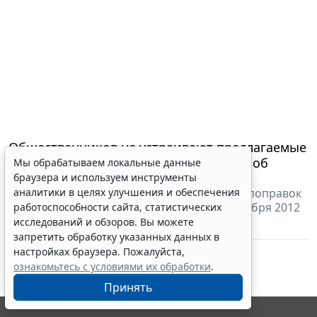
Общественников не устраивают предлагаемые
Правительством РФ поправки в закон об
Мы обрабатываем локальные данные
ОСАГО
браузера и используем инструменты
Напомним, законопроект о внесении этих поправок
аналитики в целях улучшения и обеспечения
находится на рассмотрении Госдумы с декабря 2012
работоспособности сайта, статистических
года.
исследований и обзоров. Вы можете
28 марта 2014 18:05
Транспорт
запретить обработку указанных данных в
настройках браузера. Пожалуйста,
ознакомьтесь с условиями их обработки
.
Принять