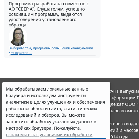
Программа разработана совместно с
АО ''СБЕР А". Слушателям, успешно
освоившим программу, выдаются
удостоверения установленного
образца.
Выберите тему программы повышения квалификации
для юристов ...
Мы обрабатываем локальные данные
© ООО "НПП "ГАРАНТ-СЕРВИС", 2026. Система ГАРАНТ выпускае
браузера и используем инструменты
участниками Российской ассоциации правовой информации Г
аналитики в целях улучшения и обеспечения
Все права на материалы сайта ГАРАНТ.РУ принадлежат ООО "
работоспособности сайта, статистических
Полное или частичное воспроизведение материалов возможн
исследований и обзоров. Вы можете
Правила использования портала.
запретить обработку указанных данных в
Портал ГАРАНТ.РУ зарегистрирован в качестве сетевого изда
настройках браузера. Пожалуйста,
надзору в сфере связи,информационных технологий и массо
ознакомьтесь с условиями их обработки
.
(Роскомнадзором), Эл № ФС77-58365 от 18 июня 2014 года.