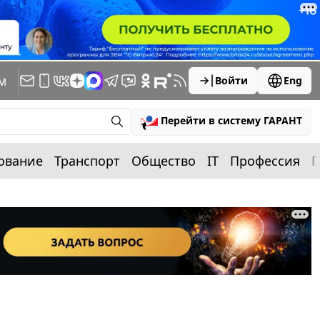
м
Войти
Eng
Перейти в систему ГАРАНТ
ование
Транспорт
Общество
IT
Профессия
П