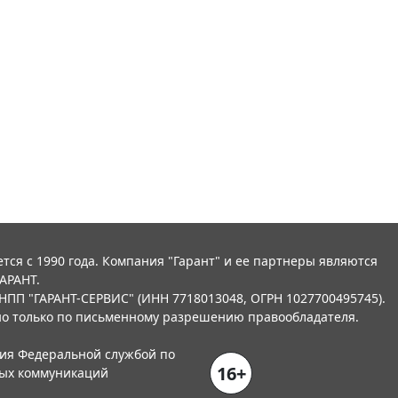
тся с 1990 года. Компания "Гарант" и ее партнеры являются
АРАНТ.
НПП "ГАРАНТ-СЕРВИС" (ИНН 7718013048, ОГРН 1027700495745).
о только по письменному разрешению правообладателя.
ния Федеральной службой по
16+
вых коммуникаций