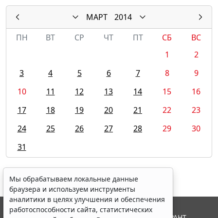
МАРТ
2014
ПН
ВТ
СР
ЧТ
ПТ
СБ
ВС
1
2
3
4
5
6
7
8
9
10
11
12
13
14
15
16
17
18
19
20
21
22
23
24
25
26
27
28
29
30
31
Мы обрабатываем локальные данные
браузера и используем инструменты
аналитики в целях улучшения и обеспечения
работоспособности сайта, статистических
© ООО "НПП "ГАРАНТ-СЕРВИС", 2026. Система ГАРАНТ