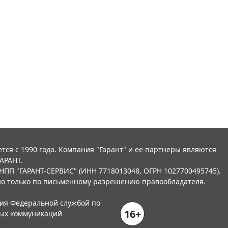
тся с 1990 года. Компания "Гарант" и ее партнеры являются
АРАНТ.
НПП "ГАРАНТ-СЕРВИС" (ИНН 7718013048, ОГРН 1027700495745).
о только по письменному разрешению правообладателя.
ния Федеральной службой по
16+
вых коммуникаций