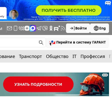
м
Войти
Eng
Перейти в систему ГАРАНТ
ование
Транспорт
Общество
IT
Профессия
П