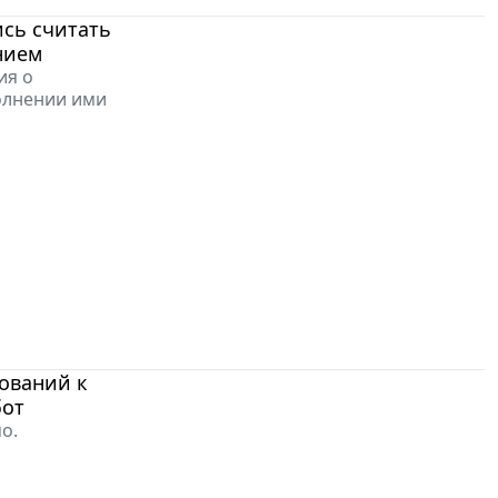
сь считать
нием
ия о
олнении ими
ований к
бот
о.