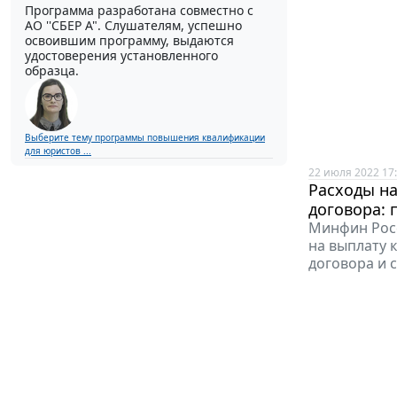
Программа разработана совместно с
АО ''СБЕР А". Слушателям, успешно
освоившим программу, выдаются
удостоверения установленного
образца.
Выберите тему программы повышения квалификации
для юристов ...
22 июля 2022 17
Расходы н
договора:
Минфин Росс
на выплату 
договора и 