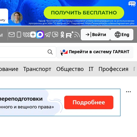
м
Войти
Eng
Перейти в систему ГАРАНТ
ование
Транспорт
Общество
IT
Профессия
П