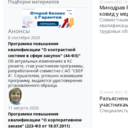
Подборки материалов
22 июля 2022 18
Минздрав 
ковид у м
Совместным 
квалификаци
Анонсы
трудовых об
8 сентября 2026
Программа повышения
квалификации "О контрактной
системе в сфере закупок" (44-ФЗ)"
Об актуальных изменениях в КС
узнаете, став участником программы,
разработанной совместно с АО ''СБЕР
А". Слушателям, успешно освоившим
программу, выдаются удостоверения
установленного образца.
22 июля 2022 18
Разъяснен
участникам
11 августа 2026
Специалист
Программа повышения
квалификации "О корпоративном
заказе" (223-ФЗ от 18.07.2011)