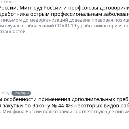
:31
Бизнес
России, Минтруд России и профсоюзы договорили
едработника острым профессиональным заболева
письмом до медорганизаций доведена правовая позиц
и случаев заболеваний COVID-19 у работников при исп
язанностей.
:15
Труд
Популярно
ы особенности применения дополнительных треб
 закупки по Закону № 44-ФЗ некоторых видов ра
ы Минфина России подготовили соответствующее письм