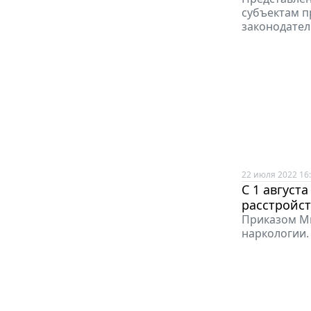
субъектам п
законодател
22 июля 2022 16
С 1 август
расстройст
Приказом М
наркологии.