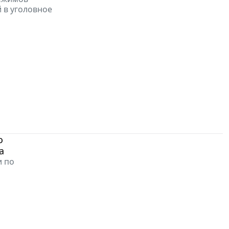
 в уголовное
о
а
и по