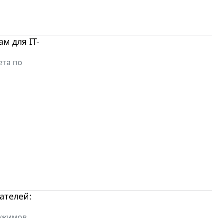
м для IT-
ета по
ателей:
режимов