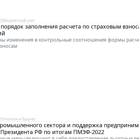
:20
Бюджетный учет
порядок заполнения расчета по страховым взноса
ий
ны изменения в контрольные соотношения формы расч
взносам
:55
Налоги и бухучет
промышленного сектора и поддержка предприним
 Президента РФ по итогам ПМЭФ-2022
ные меры включают в себя предоставление льготных 