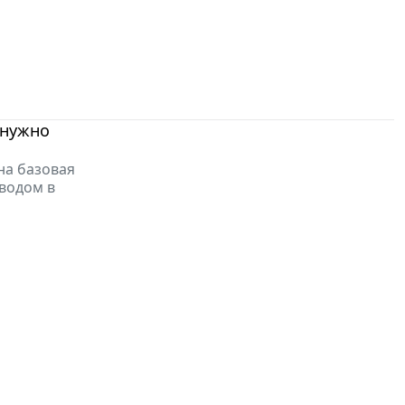
 нужно
на базовая
иводом в