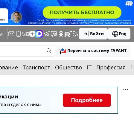
м
Войти
Eng
Перейти в систему ГАРАНТ
ование
Транспорт
Общество
IT
Профессия
П