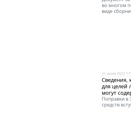
во многом п
виде сборни
21 июля 2022 17
Сведения,
для целей
могут сод
Поправки в 
средств всту