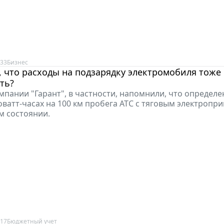
:33
Бизнес
, что расходы на подзарядку электромобиля тоже
ть?
мпании "Гарант", в частности, напомнили, что определе
оватт-часах на 100 км пробега АТС с тяговым электропр
 состоянии.
:17
Бюджетный учет