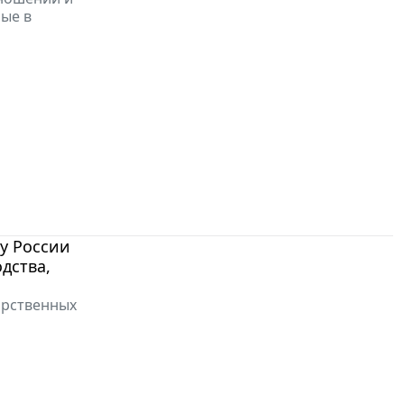
ые в
у России
дства,
арственных