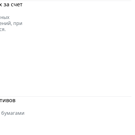
 за счет
нных
ений, при
ся.
ктивов
и бумагами