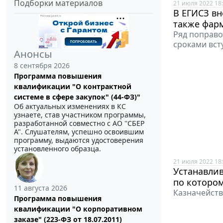
Подборки материалов
21 июля 2022 18
В ЕГИСЗ вн
также фар
Ряд поправо
сроками всту
Анонсы
8 сентября 2026
Программа повышения
квалификации "О контрактной
системе в сфере закупок" (44-ФЗ)"
Об актуальных изменениях в КС
узнаете, став участником программы,
разработанной совместно с АО ''СБЕР
А". Слушателям, успешно освоившим
программу, выдаются удостоверения
установленного образца.
21 июля 2022 18
Устанавлив
по которо
11 августа 2026
Казначейств
Программа повышения
квалификации "О корпоративном
заказе" (223-ФЗ от 18.07.2011)