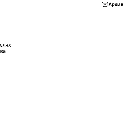
Архив
елях
тва