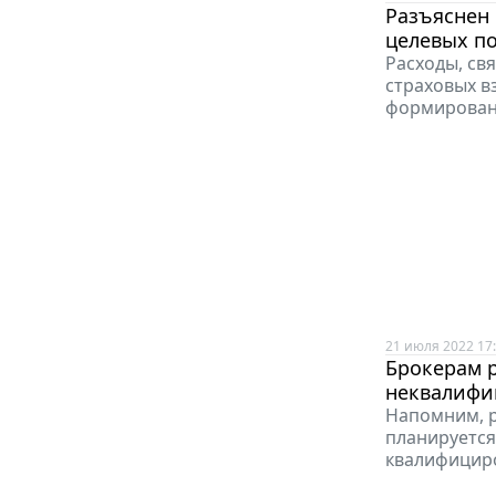
Разъяснен 
целевых п
Расходы, св
страховых в
формировани
21 июля 2022 17
Брокерам р
неквалифи
Напомним, р
планируется
квалифицир