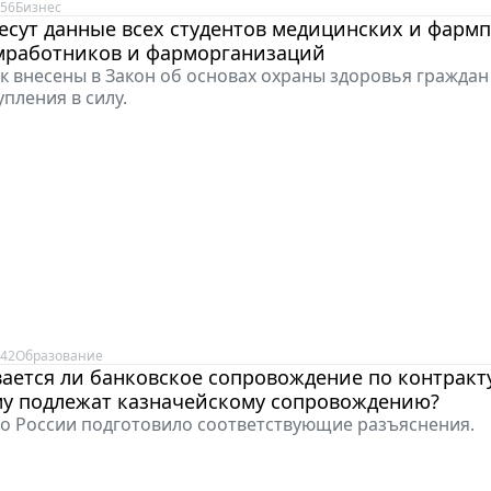
:56
Бизнес
есут данные всех студентов медицинских и фарм
мработников и фарморганизаций
к внесены в Закон об основах охраны здоровья граждан
пления в силу.
:42
Образование
ается ли банковское сопровождение по контракту
му подлежат казначейскому сопровождению?
о России подготовило соответствующие разъяснения.