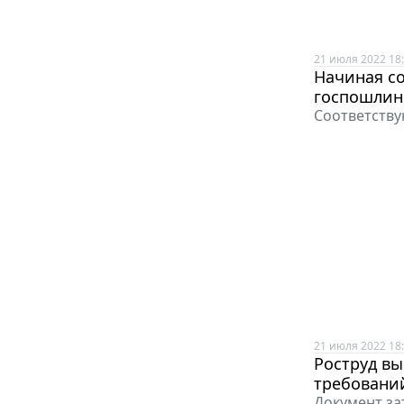
21 июля 2022 18
Начиная со
госпошлины
Соответству
21 июля 2022 18
Роструд в
требований
Документ за