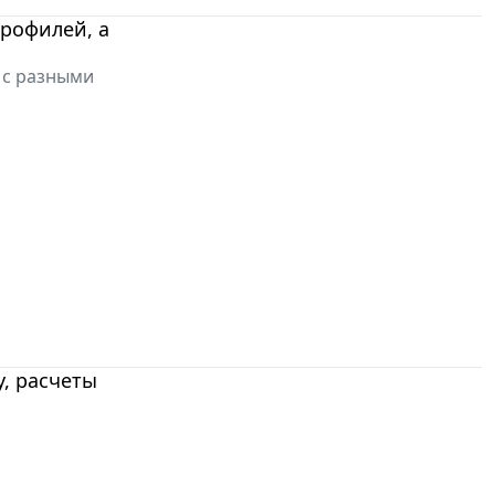
профилей, а
 с разными
, расчеты