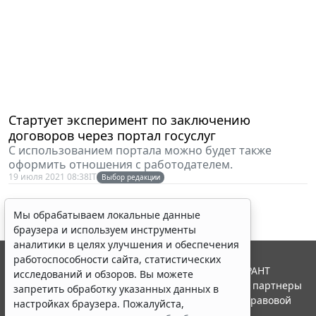
Стартует эксперимент по заключению
договоров через портал госуслуг
С использованием портала можно будет также
оформить отношения с работодателем.
19 июля 2021 08:38
IT
Выбор редакции
Мы обрабатываем локальные данные
браузера и используем инструменты
аналитики в целях улучшения и обеспечения
работоспособности сайта, статистических
© ООО "НПП "ГАРАНТ-СЕРВИС", 2026. Система ГАРАНТ
исследований и обзоров. Вы можете
выпускается с 1990 года. Компания "Гарант" и ее партнеры
запретить обработку указанных данных в
являются участниками Российской ассоциации правовой
настройках браузера. Пожалуйста,
информации ГАРАНТ.