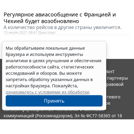
Регулярное авиасообщение с Францией и
Чехией будет возобновлено
А количество рейсов в другие страны увеличится.
15 июля 2021 08:41
Транспорт
Мы обрабатываем локальные данные
браузера и используем инструменты
аналитики в целях улучшения и обеспечения
работоспособности сайта, статистических
© ООО "НПП "ГАРАНТ-СЕРВИС", 2026. Система ГАРАНТ
исследований и обзоров. Вы можете
выпускается с 1990 года. Компания "Гарант" и ее партнеры
запретить обработку указанных данных в
являются участниками Российской ассоциации правовой
настройках браузера. Пожалуйста,
информации ГАРАНТ.
ознакомьтесь с условиями их обработки
.
Портал ГАРАНТ.РУ зарегистрирован в качестве сетевого
Принять
издания Федеральной службой по надзору в сфере
связи,информационных технологий и массовых
коммуникаций (Роскомнадзором), Эл № ФС77-58365 от 18
июня 2014 года.
16+