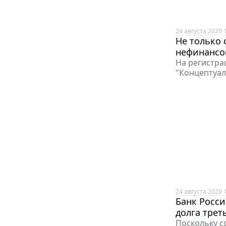
24 августа 2020 
Не только 
нефинансо
На регистра
"Концептуал
24 августа 2020 
Банк Росси
долга трет
Поскольку с