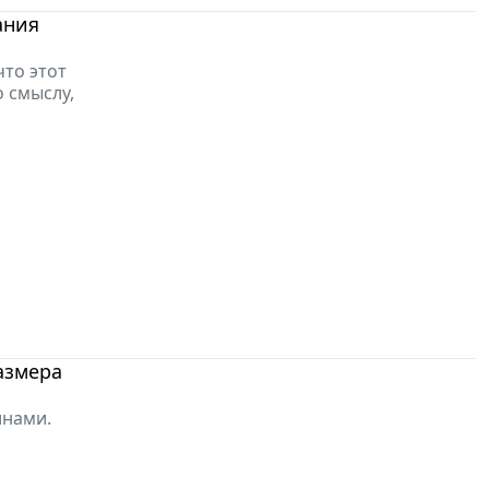
ания
что этот
 смыслу,
азмера
инами.