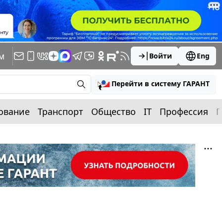
м
Войти
Eng
Перейти в систему ГАРАНТ
ование
Транспорт
Общество
IT
Профессия
П