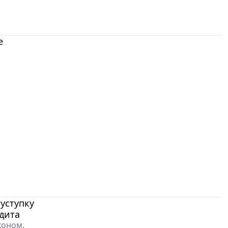
е
уступку
дита
коном.