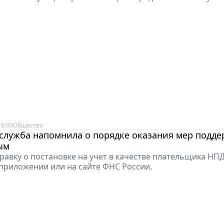
18:00
Общество
служба напомнила о порядке оказания мер подд
ым
равку о постановке на учет в качестве плательщика НП
риложении или на сайте ФНС России.