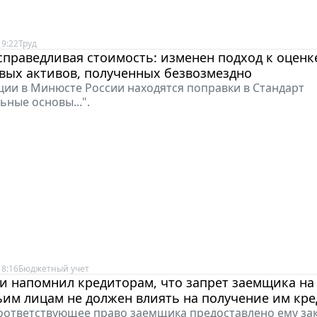
19:22
Труд
справедливая стоимость: изменен подход к оценк
вых активов, полученных безвозмездно
ции в Минюсте России находятся поправки в Стандарт
ьные основы...".
18:16
Бюджетный учет
и напомнил кредиторам, что запрет заемщика на 
ьим лицам не должен влиять на получение им кре
оответствующее право заемщика предоставлено ему за