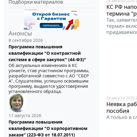
24 августа 2020 
Подборки материалов
КС РФ нап
термина "
Так, заявите
термин вклю
придаваемо
Анонсы
8 сентября 2026
Программа повышения
квалификации "О контрактной
системе в сфере закупок" (44-ФЗ)"
Об актуальных изменениях в КС
узнаете, став участником программы,
разработанной совместно с АО ''СБЕР
А". Слушателям, успешно освоившим
программу, выдаются удостоверения
установленного образца.
24 августа 2020 
Неявка раб
пособия
11 августа 2026
А только в 
Программа повышения
квалификации "О корпоративном
заказе" (223-ФЗ от 18.07.2011)