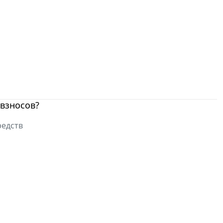
 взносов?
редств