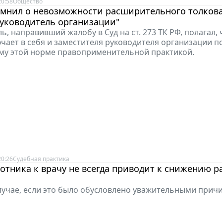
20:58
Общество
омнил о невозможности расширительного толков
руководитель организации"
ль, направивший жалобу в Суд на ст. 273 ТК РФ, полагал, 
чает в себя и заместителя руководителя организации по
му этой норме правоприменительной практикой.
20:26
Судебная практика
отника к врачу не всегда приводит к снижению р
случае, если это было обусловлено уважительными прич