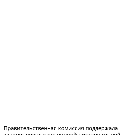
Правительствeнная комиссия поддержала
законопроект о розничной дистанционной