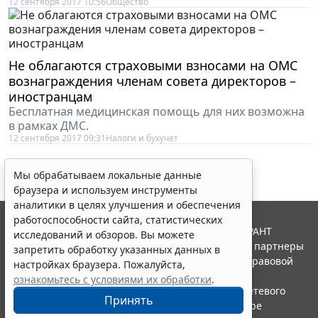
12 сентября 2017 10:56
Общество
Не облагаются страховыми взносами на ОМС
вознаграждения членам совета директоров –
иностранцам
Бесплатная медицинская помощь для них возможна
в рамках ДМС.
12 сентября 2017 09:31
Налоги и бухучет
Мы обрабатываем локальные данные
браузера и используем инструменты
аналитики в целях улучшения и обеспечения
работоспособности сайта, статистических
© ООО "НПП "ГАРАНТ-СЕРВИС", 2026. Система ГАРАНТ
исследований и обзоров. Вы можете
выпускается с 1990 года. Компания "Гарант" и ее партнеры
запретить обработку указанных данных в
являются участниками Российской ассоциации правовой
настройках браузера. Пожалуйста,
информации ГАРАНТ.
ознакомьтесь с условиями их обработки
.
Портал ГАРАНТ.РУ зарегистрирован в качестве сетевого
Принять
издания Федеральной службой по надзору в сфере