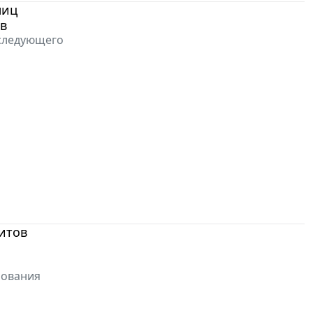
лиц
в
 следующего
итов
рования