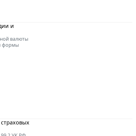
дии и
нной валюты
й формы
у страховых
99.2 УК РФ.