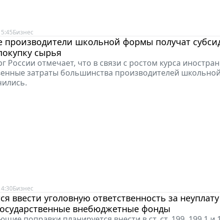
15:45
Бизнес
е производители школьной формы получат субси
покупку сырья
 России отмечает, что в связи с ростом курса иностра
венные затраты большинства производителей школьно
чились.
14:30
Бизнес
ся ввести уголовную ответственность за неуплат
 государственные внебюджетные фонды
щие поправки планируется внести в ст. ст. 199, 199.1 и 1