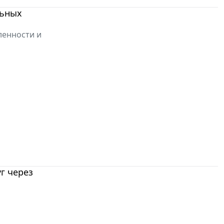
льных
ленности и
г через