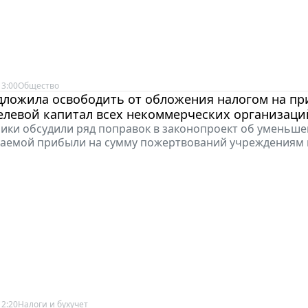
13:00
Общество
дложила освободить от обложения налогом на п
елевой капитал всех некоммерческих организаци
ки обсудили ряд поправок в законопроект об уменьш
аемой прибыли на сумму пожертвований учреждениям 
12:20
Налоги и бухучет