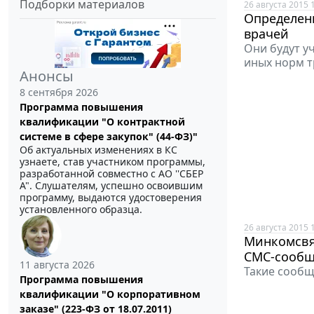
Подборки материалов
26 августа 2015 
Определен
врачей
Они будут у
иных норм т
Анонсы
8 сентября 2026
Программа повышения
квалификации "О контрактной
системе в сфере закупок" (44-ФЗ)"
Об актуальных изменениях в КС
узнаете, став участником программы,
разработанной совместно с АО ''СБЕР
А". Слушателям, успешно освоившим
программу, выдаются удостоверения
установленного образца.
26 августа 2015 
Минкомсвяз
СМС-сообщ
11 августа 2026
Такие сообщ
Программа повышения
квалификации "О корпоративном
заказе" (223-ФЗ от 18.07.2011)