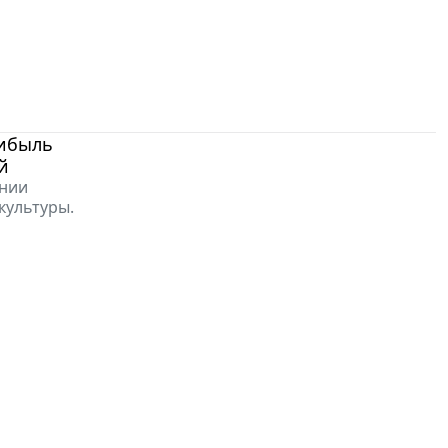
рибыль
й
ении
культуры.