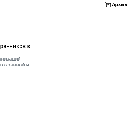
Архив
хранников в
ганизаций
я охранной и