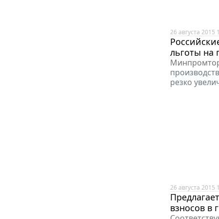
26 августа 2015 
Российски
льготы на 
Минпромторг
производст
резко увели
26 августа 2015 
Предлагает
взносов в
Соответствую