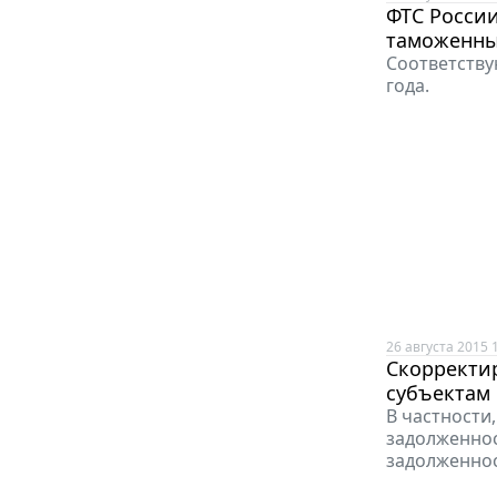
ФТС Росси
таможенны
Соответству
года.
26 августа 2015 
Скорректи
субъектам
В частности
задолженнос
задолженнос