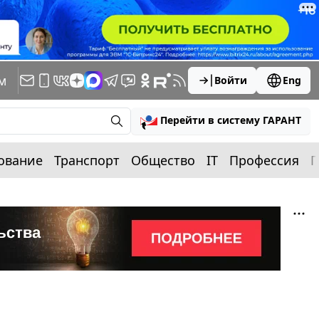
м
Войти
Eng
Перейти в систему ГАРАНТ
ование
Транспорт
Общество
IT
Профессия
П