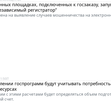
нных площадках, подключенных к госзаказу, зап
езависимый регистратор”
ена на выявление случаев мошенничества на электронн
1:50
IT
лении госпрограмм будут учитывать потребность
есурсах
вии с этими расчетами будет определяться объем подго
й счет.