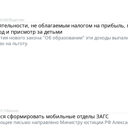
6:00
Общество
ятельности, не облагаемым налогом на прибыль,
од и присмотр за детьми
тия нового закона "Об образовании" эти доходы выпали
о на льготу.
5:10
Бизнес
тся сформировать мобильные отделы ЗАГС
ующее письмо направлено Министру юстиции РФ Алекса