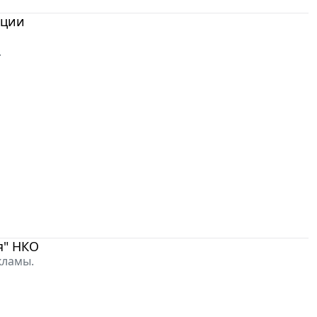
ации
.
я" НКО
кламы.