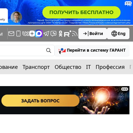
м
Войти
Eng
Перейти в систему ГАРАНТ
ование
Транспорт
Общество
IT
Профессия
П