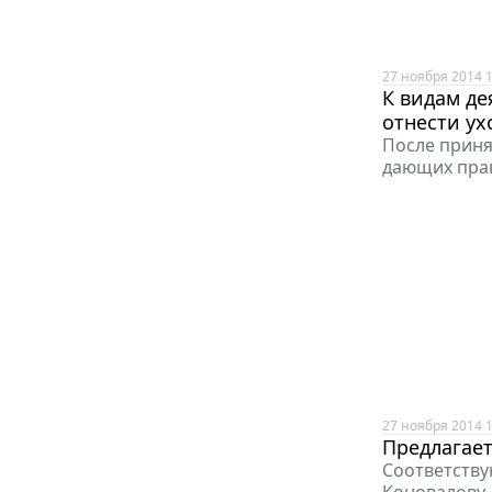
27 ноября 2014 1
К видам де
отнести ух
После приня
дающих прав
27 ноября 2014 1
Предлагае
Соответств