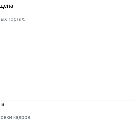
ущена
ых торгах.
 в
товки кадров