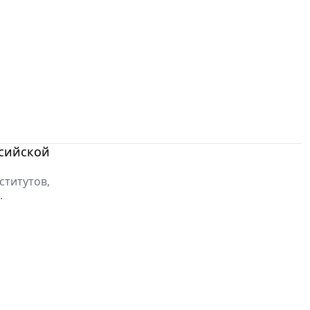
ссийской
ститутов,
.