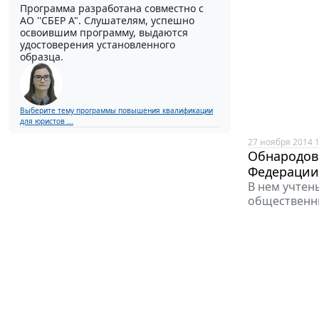
Программа разработана совместно с
АО ''СБЕР А". Слушателям, успешно
освоившим программу, выдаются
удостоверения установленного
образца.
Выберите тему программы повышения квалификации
для юристов ...
27 ноября 2014 1
Обнародова
Федерации
В нем учтен
общественны