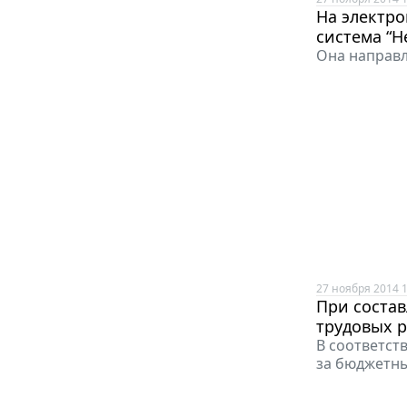
На электро
система “Н
Она направл
27 ноября 2014 1
При состав
трудовых р
В соответст
за бюджетны