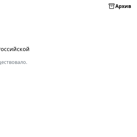
Архив
Российской
ществовало.