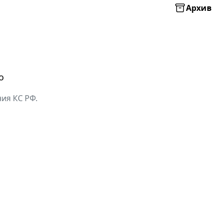
Архив
о
ия КС РФ.