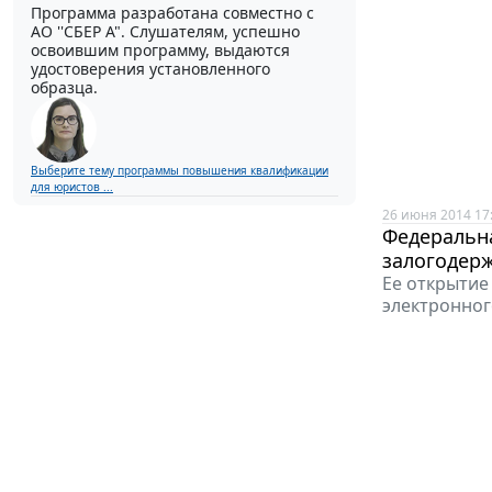
Программа разработана совместно с
АО ''СБЕР А". Слушателям, успешно
освоившим программу, выдаются
удостоверения установленного
образца.
Выберите тему программы повышения квалификации
для юристов ...
26 июня 2014 17
Федеральна
залогодер
Ее открытие
электронног