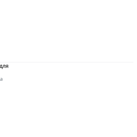
для
да