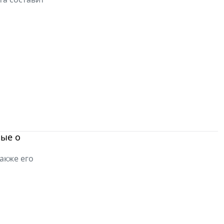
ные о
акже его