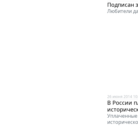
Подписан 
Любители да
26 июня 2014 10
В России п
историчес
Уплаченные 
историческо