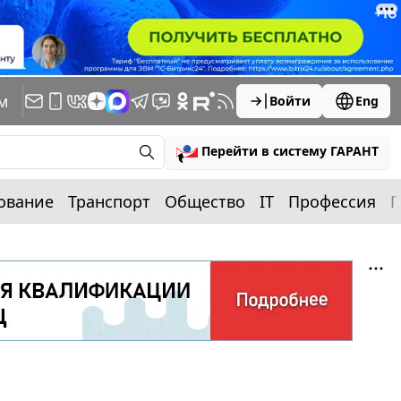
м
Войти
Eng
Перейти в систему ГАРАНТ
ование
Транспорт
Общество
IT
Профессия
П