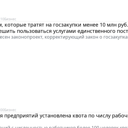
:10
Бизнес
, которые тратят на госзакупки менее 10 млн руб. 
ешить пользоваться услугами единственного пос
несен законопроект, корректирующий закон о госзакупка
:00
Бизнес
я предприятий установлена квота по числу рабоч
аций с численностью работников более 100 человек кво