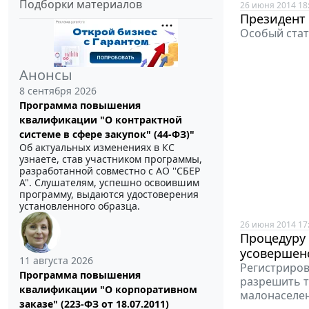
Подборки материалов
26 июня 2014 18
Президент
Особый стат
Анонсы
8 сентября 2026
Программа повышения
квалификации "О контрактной
системе в сфере закупок" (44-ФЗ)"
Об актуальных изменениях в КС
узнаете, став участником программы,
разработанной совместно с АО ''СБЕР
А". Слушателям, успешно освоившим
программу, выдаются удостоверения
установленного образца.
26 июня 2014 17
Процедуру 
усовершен
11 августа 2026
Регистриров
Программа повышения
разрешить т
квалификации "О корпоративном
малонаселен
заказе" (223-ФЗ от 18.07.2011)