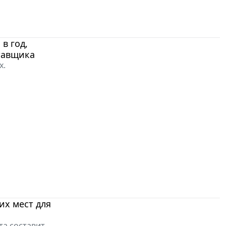
в год,
тавщика
х.
их мест для
та составит