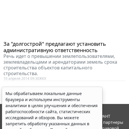
За "долгострой" предлагают установить
административную ответственность
Речь идет о превышении землепользователями,
землевладельцами и арендаторами земель срока
строительства объектов капитального
строительства.
10 апреля 2014 09:30
ЖКХ
Мы обрабатываем локальные данные
браузера и используем инструменты
аналитики в целях улучшения и обеспечения
работоспособности сайта, статистических
© ООО "НПП "ГАРАНТ-СЕРВИС", 2026. Система ГАРАНТ
исследований и обзоров. Вы можете
выпускается с 1990 года. Компания "Гарант" и ее партнеры
запретить обработку указанных данных в
являются участниками Российской ассоциации правовой