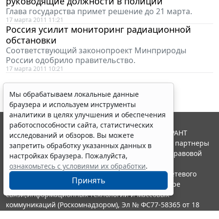
руководящие должности в полиции
Глава государства примет решение до 21 марта.
17 марта 2011 11:21
Россия усилит мониторинг радиационной
обстановки
Соответствующий законопроект Минприроды
России одобрило правительство.
17 марта 2011 10:21
Мы обрабатываем локальные данные
браузера и используем инструменты
аналитики в целях улучшения и обеспечения
работоспособности сайта, статистических
© ООО "НПП "ГАРАНТ-СЕРВИС", 2026. Система ГАРАНТ
исследований и обзоров. Вы можете
выпускается с 1990 года. Компания "Гарант" и ее партнеры
запретить обработку указанных данных в
являются участниками Российской ассоциации правовой
настройках браузера. Пожалуйста,
информации ГАРАНТ.
ознакомьтесь с условиями их обработки
.
Портал ГАРАНТ.РУ зарегистрирован в качестве сетевого
Принять
издания Федеральной службой по надзору в сфере
связи,информационных технологий и массовых
коммуникаций (Роскомнадзором), Эл № ФС77-58365 от 18
июня 2014 года.