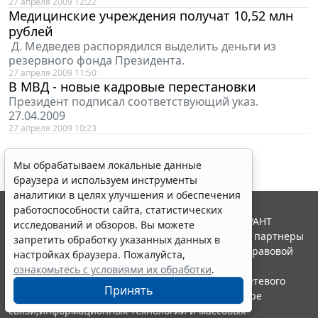
27 апреля 2009 12:22
Медицинские учреждения получат 10,52 млн
рублей
Д. Медведев распорядился выделить деньги из
резервного фонда Президента.
27 апреля 2009 11:50
В МВД - новые кадровые перестановки
Президент подписал соответствующий указ.
27.04.2009
27 апреля 2009 10:23
Мы обрабатываем локальные данные
браузера и используем инструменты
аналитики в целях улучшения и обеспечения
работоспособности сайта, статистических
© ООО "НПП "ГАРАНТ-СЕРВИС", 2026. Система ГАРАНТ
исследований и обзоров. Вы можете
выпускается с 1990 года. Компания "Гарант" и ее партнеры
запретить обработку указанных данных в
являются участниками Российской ассоциации правовой
настройках браузера. Пожалуйста,
информации ГАРАНТ.
ознакомьтесь с условиями их обработки
.
Портал ГАРАНТ.РУ зарегистрирован в качестве сетевого
Принять
издания Федеральной службой по надзору в сфере
связи,информационных технологий и массовых