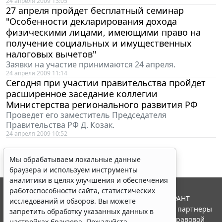
24 апреля 2009 13:05
27 апреля пройдет бесплатный семинар
"Особенности декларирования дохода
физическими лицами, имеющими право на
получение социальных и имущественных
налоговых вычетов"
Заявки на участие принимаются 24 апреля.
24 апреля 2009 11:14
Сегодня при участии правительства пройдет
расширенное заседание коллегии
Министерства регионального развития РФ
Проведет его заместитель Председателя
Правительства РФ Д. Козак.
24 апреля 2009 10:52
Мы обрабатываем локальные данные
браузера и используем инструменты
аналитики в целях улучшения и обеспечения
работоспособности сайта, статистических
© ООО "НПП "ГАРАНТ-СЕРВИС", 2026. Система ГАРАНТ
исследований и обзоров. Вы можете
выпускается с 1990 года. Компания "Гарант" и ее партнеры
запретить обработку указанных данных в
являются участниками Российской ассоциации правовой
настройках браузера. Пожалуйста,