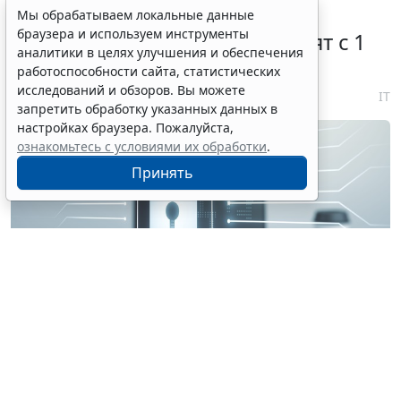
Правовую охрану цифровых
Мы обрабатываем локальные данные
браузера и используем инструменты
технологий в России расширят с 1
аналитики в целях улучшения и обеспечения
января 2027 года
работоспособности сайта, статистических
исследований и обзоров. Вы можете
7 августа 2026 18:04
IT
запретить обработку указанных данных в
настройках браузера. Пожалуйста,
ознакомьтесь с условиями их обработки
.
Принять
© perfectpixelshunter / Фотобанк 123RF.com
В качестве изобретения будет охраняться в т. ч.