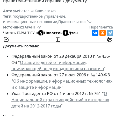
правительственной справке к документу.
Авторы:
Наталья Ключевская
Теги:
государственное управление
,
информационные технологии
,
Правительство РФ
Источник:
ГАРАНТ.РУ
Перепечатка
Читать ГАРАНТ.РУ в
Новости
и
Дзен
Документы по теме:
Федеральный закон от 29 декабря 2010 г. № 436-
ФЗ "
О защите детей от информации,
причиняющей вред их здоровью и развитию
"
Федеральный закон от 27 июля 2006 г. № 149-ФЗ
"
Об информации, информационных технологиях
и о защите информации
"
Указ Президента РФ от 1 июня 2012 г. № 761 "
О
Национальной стратегии действий в интересах
детей на 2012-2017 годы
"