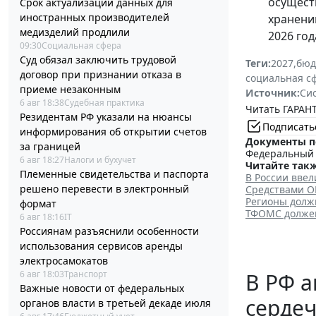
осущест
Срок актуализации данных для
иностранных производителей
хранени
медизделий продлили
2026 год
09:30
Социальная сфера
Суд обязал заключить трудовой
Теги:
2027
,
бюд
договор при признании отказа в
социальная с
приеме незаконным
Источник:
Си
6 авг 18:38
Судебная практика
Читать ГАРАНТ
Резидентам РФ указали на нюансы
Подписать
информирования об открытии счетов
Документы п
за границей
Федеральный з
6 авг 18:27
Налоги и бухучет
Читайте такж
Племенные свидетельства и паспорта
В России вве
решено перевести в электронный
Средствами О
Регионы долж
формат
ТФОМС должен
6 авг 18:16
IT
Россиянам разъяснили особенности
использования сервисов аренды
электросамокатов
6 авг 18:03
Транспорт
В РФ а
Важные новости от федеральных
сердеч
органов власти в третьей декаде июля