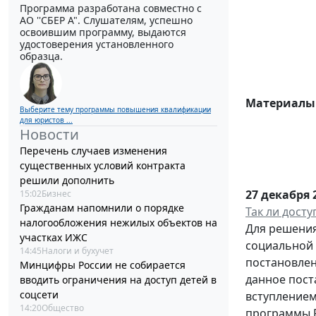
Программа разработана совместно с
АО ''СБЕР А". Слушателям, успешно
освоившим программу, выдаются
удостоверения установленного
образца.
Материалы 
Выберите тему программы повышения квалификации
для юристов ...
Новости
Перечень случаев изменения
существенных условий контракта
решили дополнить
27 декабря 
15:02
Бизнес
Гражданам напомнили о порядке
Так ли досту
налогообложения нежилых объектов на
Для решения
участках ИЖС
социальной 
14:45
Налоги и бухучет
постановлен
Минцифры России не собирается
данное пост
вводить ограничения на доступ детей в
соцсети
вступлением
14:20
Общество
программы Р