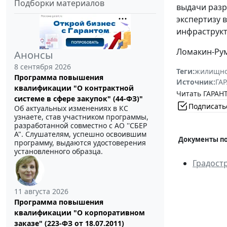
Подборки материалов
выдачи разр
экспертизу 
инфраструкт
Ломакин-Рум
Анонсы
8 сентября 2026
Теги:
жилищно
Программа повышения
Источник:
ГАР
квалификации "О контрактной
Читать ГАРАНТ
системе в сфере закупок" (44-ФЗ)"
Подписать
Об актуальных изменениях в КС
узнаете, став участником программы,
разработанной совместно с АО ''СБЕР
А". Слушателям, успешно освоившим
Документы по
программу, выдаются удостоверения
установленного образца.
Градост
11 августа 2026
Программа повышения
квалификации "О корпоративном
заказе" (223-ФЗ от 18.07.2011)