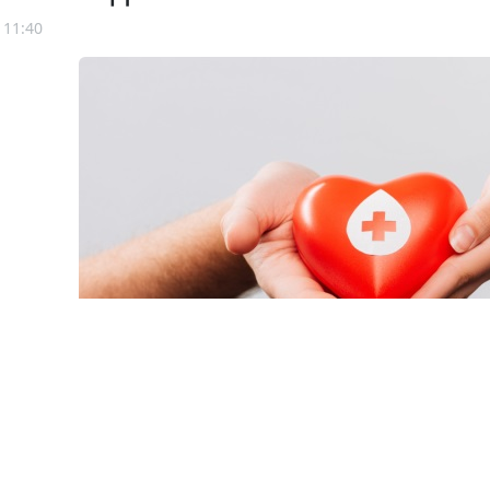
 11:40
© lightfieldstudios / Фотобан