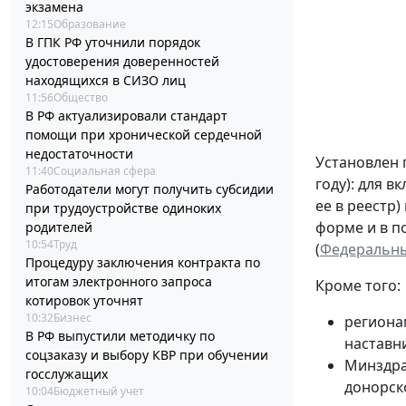
экзамена
12:15
Образование
В ГПК РФ уточнили порядок
удостоверения доверенностей
находящихся в СИЗО лиц
11:56
Общество
В РФ актуализировали стандарт
помощи при хронической сердечной
недостаточности
Установлен 
11:40
Социальная сфера
году): для 
Работодатели могут получить субсидии
ее в реестр
при трудоустройстве одиноких
форме и в п
родителей
10:54
Труд
(
Федеральный
Процедуру заключения контракта по
итогам электронного запроса
Кроме того:
котировок уточнят
10:32
Бизнес
региона
В РФ выпустили методичку по
наставн
соцзаказу и выбору КВР при обучении
Минздра
госслужащих
донорск
10:04
Бюджетный учет