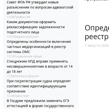
Совет ФПА РФ утвердил новые
разъяснения по вопросам адвокатской
деятельности
13:56
Профессия
Каким документом оформить
Опред
реклассификацию задолженности
подотчетного лица
реест
13:37
Бюджетный учет
Определены особенности включения
7 августа 2026
частных медорганизаций в реестр
системы ОМС
13:19
Социальная сфера
Спецрежим НПД вправе применять
несовершеннолетние в возрасте от 14
до 18 лет
12:58
Налоги и бухучет
При госрегистрации судна определят
соответствие идентифицирующим
признакам
12:34
Транспорт
В Госдуме предложили заменить ЕГЭ
аттестацией в форме государственного