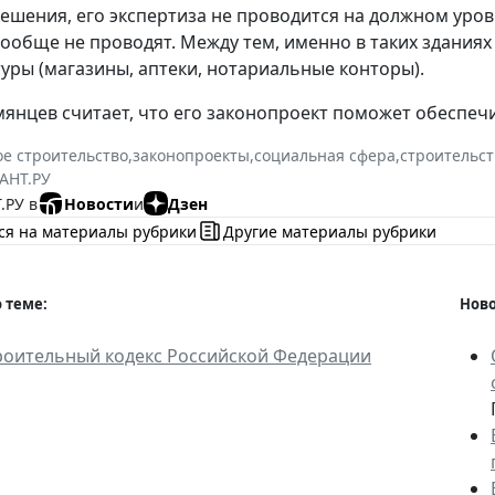
ешения, его экспертиза не проводится на должном уров
вообще не проводят. Между тем, именно в таких здани
уры (магазины, аптеки, нотариальные конторы).
янцев считает, что его законопроект поможет обеспе
е строительство
,
законопроекты
,
социальная сфера
,
строительст
АНТ.РУ
.РУ в
Новости
и
Дзен
ся на материалы рубрики
Другие материалы рубрики
 теме:
Ново
роительный кодекс Российской Федерации