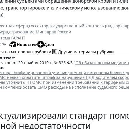
влении субъектами обращения донорской крови и (или) 
ю, транспортировке и клиническому использованию доно
а).
жетная сфера
,
госсектор
,
государственный контроль (надзор)
,
зд
фера
,
страхование
,
Минздрав России
стема ГАРАНТ
.РУ в
Новости
и
Дзен
ся на материалы рубрики
Другие материалы рубрики
о теме:
акон от 29 ноября 2010 г. № 326-ФЗ "
Об обязательном медицин
е:
ли персонифицированный учет медпомощи ветеранам боевых д
МС нельзя оплатить штраф за нарушение ПДД водителем скор
ны уточнить ТП ОМС при изменении требований к тарифным 
 компенсировать СМО расходы на исполнение судебного реш
ктуализировали стандарт по
ной недостаточности