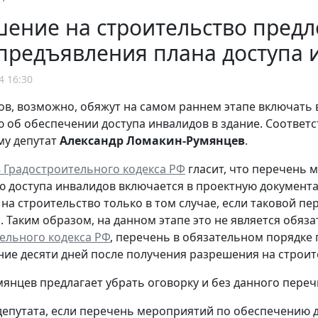
ение на строительство предл
предъявления плана доступа 
4 16:30
в, возможно, обяжут на самом раннем этапе включать
об обеспечении доступа инвалидов в здание. Соответ
уму депутат
Александр
Ломакин-Румянцев
.
48 Градостроительного кодекса РФ
гласит, что перечень 
 доступа инвалидов включается в проектную документ
на строительство только в том случае, если таковой пе
. Таким образом, на данном этапе это не является обяз
ельного кодекса РФ
, перечень в обязательном порядке 
ние десяти дней после получения разрешения на строит
янцев предлагает убрать оговорку и без данного переч
епутата, если перечень мероприятий по обеспечению д