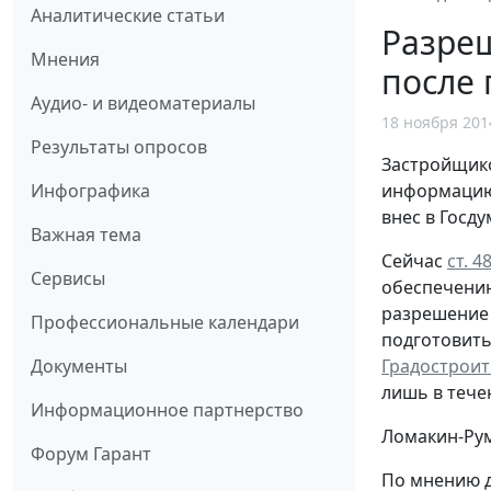
Аналитические статьи
Разреш
Мнения
после 
Аудио- и видеоматериалы
18 ноября 201
Результаты опросов
Застройщико
Инфографика
информацию 
внес в Госд
Важная тема
Сейчас
ст. 
Сервисы
обеспечению
разрешение 
Профессиональные календари
подготовить
Документы
Градостроит
лишь в тече
Информационное партнерство
Ломакин-Рум
Форум Гарант
По мнению д