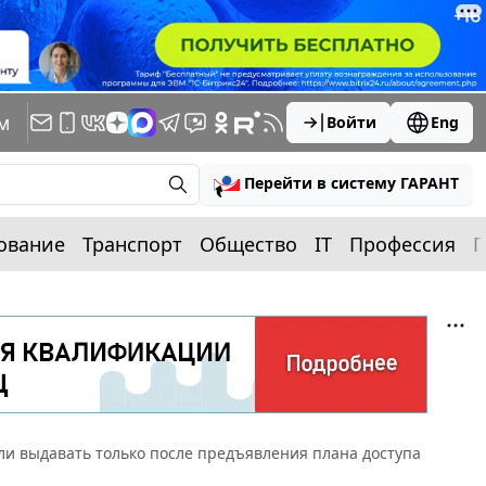
м
Войти
Eng
Перейти в систему ГАРАНТ
ование
Транспорт
Общество
IT
Профессия
П
и выдавать только после предъявления плана доступа