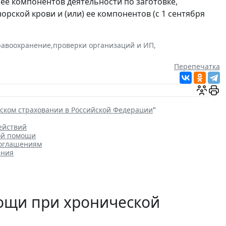
ее компонентов деятельности по заготовке,
рской крови и (или) ее компонентов (с 1 сентября
равоохранение
,
проверки организаций и ИП
,
Перепечатка
ском страховании в Российской Федерации
"
ействий
ой помощи
соглашениям
ения
мощи при хронической