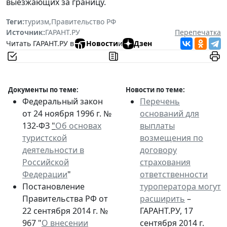
выезжающих за границу.
Теги:
туризм
,
Правительство РФ
Источник:
ГАРАНТ.РУ
Перепечатка
Читать ГАРАНТ.РУ в
Новости
и
Дзен
Документы по теме:
Новости по теме:
Федеральный закон
Перечень
от 24 ноября 1996 г. №
оснований для
132-ФЗ
"
Об основах
выплаты
туристской
возмещения по
деятельности в
договору
Российской
страхования
Федерации
"
ответственности
Постановление
туроператора могут
Правительства РФ от
расширить
–
22 сентября 2014 г. №
ГАРАНТ.РУ, 17
967 "
О внесении
сентября 2014 г.