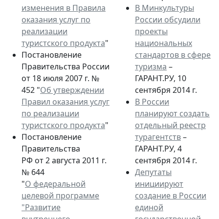
изменения в Правила
В Минкультуры
оказания услуг по
России обсудили
реализации
проекты
туристского продукта
"
национальных
Постановление
стандартов в сфере
Правительства России
туризма
–
от 18 июля 2007 г. №
ГАРАНТ.РУ, 10
452 "
Об утверждении
сентября 2014 г.
Правил оказания услуг
В России
по реализации
планируют создать
туристского продукта
"
отдельный реестр
Постановление
турагентств
–
Правительства
ГАРАНТ.РУ, 4
РФ от 2 августа 2011 г.
сентября 2014 г.
№ 644
Депутаты
"
О федеральной
инициируют
целевой программе
создание в России
"Развитие
единой
внутреннего
государственной