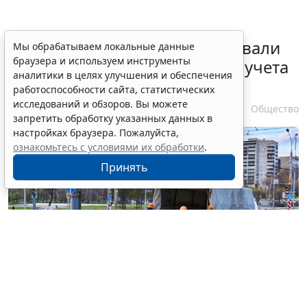
Депутаты Госдумы инициировали
Мы обрабатываем локальные данные
браузера и используем инструменты
ужесточение миграционного учета
аналитики в целях улучшения и обеспечения
в регионах
работоспособности сайта, статистических
исследований и обзоров. Вы можете
6 августа 2026 17:20
Общество
запретить обработку указанных данных в
настройках браузера. Пожалуйста,
ознакомьтесь с условиями их обработки
.
Принять
© haritonoff / Фотобанк 123RF.com