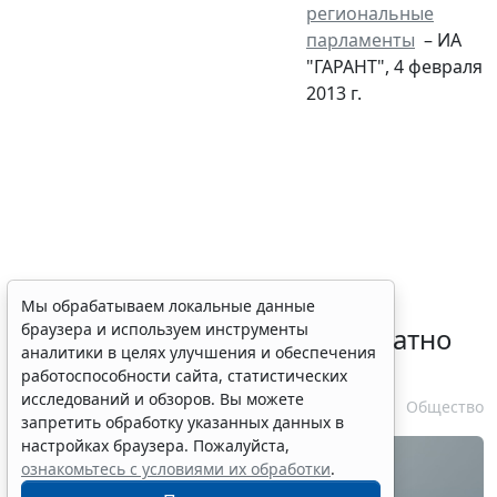
региональные
парламенты
– ИА
"ГАРАНТ", 4 февраля
2013 г.
Временное удостоверение
Мы обрабатываем локальные данные
браузера и используем инструменты
личности оформляется бесплатно
аналитики в целях улучшения и обеспечения
при утрате паспорта
работоспособности сайта, статистических
исследований и обзоров. Вы можете
7 августа 2026 17:55
Общество
запретить обработку указанных данных в
настройках браузера. Пожалуйста,
ознакомьтесь с условиями их обработки
.