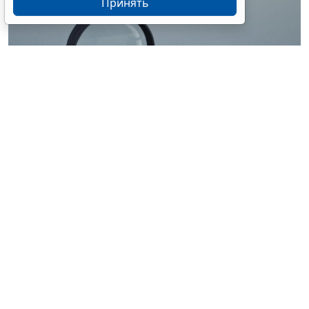
Принять
© ilixe48 / Фотобанк 123RF.com
Россиянам напомнили, как подтвердить свою
личность при отсутствии основного документа для
идентификации гражданина. Для этого необходимо
получить временное удостоверение лично в
подразделении МВД России. Оно выдается
бесплатно. Понадобится одно черно-белое или
цветное фото размером 3,5x4,5 см.
При замене паспорта такое удостоверение
оформляется по желанию при сдаче старого