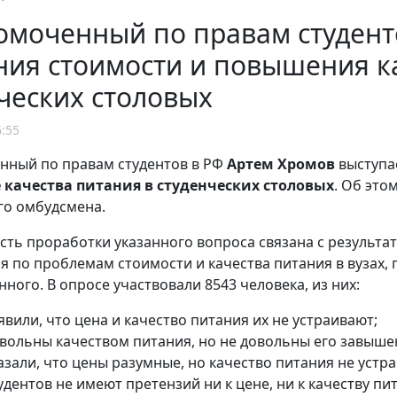
моченный по правам студент
ия стоимости и повышения ка
ческих столовых
6:55
нный по правам студентов в РФ
Артем Хромов
выступа
качества питания в студенческих столовых
. Об это
го омбудсмена.
ть проработки указанного вопроса связана с результа
я по проблемам стоимости и качества питания в вузах
ного. В опросе участвовали 8543 человека, из них:
явили, что цена и качество питания их не устраивают;
овольны качеством питания, но не довольны его завыше
азали, что цены разумные, но качество питания не устра
удентов не имеют претензий ни к цене, ни к качеству пи