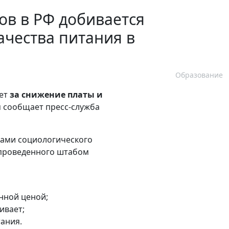
ов в РФ добивается
чества питания в
Образование
ет
за снижение платы и
м сообщает пресс-служба
тами социологического
, проведенного штабом
нной ценой;
ивает;
тания.