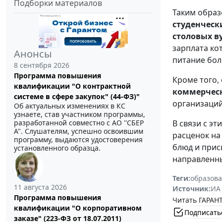
Подборки материалов
Таким обра
студенческ
столовых в
зарплата кот
Анонсы
питание бол
8 сентября 2026
Программа повышения
Кроме того,
квалификации "О контрактной
коммерчес
системе в сфере закупок" (44-ФЗ)"
организаций
Об актуальных изменениях в КС
узнаете, став участником программы,
разработанной совместно с АО ''СБЕР
В связи с э
А". Слушателям, успешно освоившим
расценок на
программу, выдаются удостоверения
блюд и прис
установленного образца.
направленны
Теги:
образова
11 августа 2026
Источник:
ИА
Программа повышения
Читать ГАРАНТ
квалификации "О корпоративном
Подписать
заказе" (223-ФЗ от 18.07.2011)