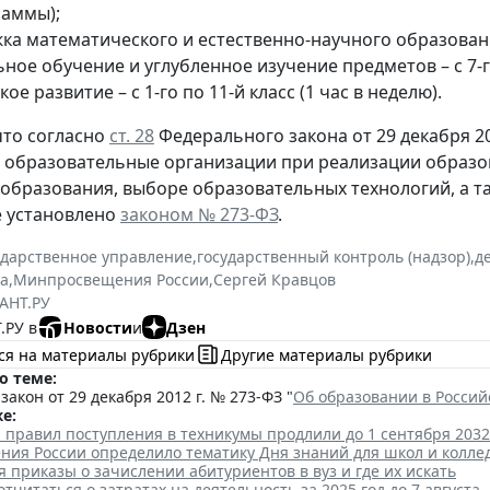
раммы);
а математического и естественно-научного образования – 
ое обучение и углубленное изучение предметов – с 7-го 
ое развитие – с 1-го по 11-й класс (1 час в неделю).
то согласно
ст. 28
Федерального закона от 29 декабря 20
, образовательные организации при реализации образ
образования, выборе образовательных технологий, а т
е установлено
законом № 273-ФЗ
.
ударственное управление
,
государственный контроль (надзор)
,
д
а
,
Минпросвещения России
,
Сергей Кравцов
АНТ.РУ
.РУ в
Новости
и
Дзен
ся на материалы рубрики
Другие материалы рубрики
о теме:
акон от 29 декабря 2012 г. № 273-ФЗ "
Об образовании в Росси
е:
 правил поступления в техникумы продлили до 1 сентября 2032
ия России определило тематику Дня знаний для школ и колле
я приказы о зачислении абитуриентов в вуз и где их искать
тчитаться о затратах на деятельность за 2025 год до 7 августа