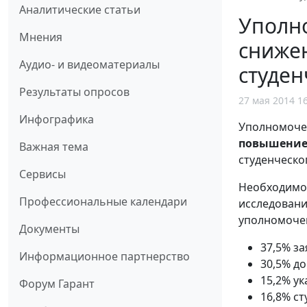
Аналитические статьи
Уполно
Мнения
снижен
Аудио- и видеоматериалы
студен
Результаты опросов
27 мая 2014 1
Инфографика
Уполномоче
повышение 
Важная тема
студенческо
Сервисы
Необходимос
Профессиональные календари
исследовани
уполномочен
Документы
37,5% за
Информационное партнерство
30,5% д
15,2% ук
Форум Гарант
16,8% ст