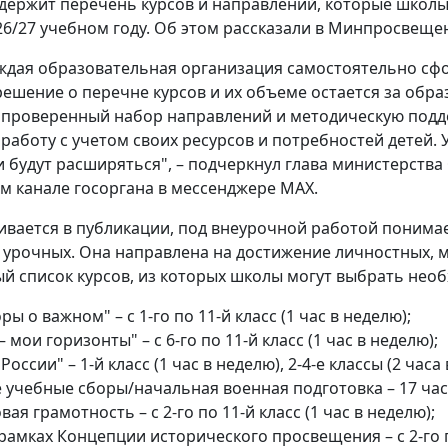
держит перечень курсов и направлений, которые школы
26/27 учебном году. Об этом рассказали в Минпросвеще
ждая образовательная организация самостоятельно сф
ешение о перечне курсов и их объеме остается за обра
проверенный набор направлений и методическую подде
работу с учетом своих ресурсов и потребностей детей.
и будут расширяться", – подчеркнул глава министерства
 канале госоргана в мессенджере МАХ.
ивается в публикации, под внеурочной работой понима
 урочных. Она направлена на достижение личностных, м
й список курсов, из которых школы могут выбрать нео
ры о важном" – с 1-го по 11-й класс (1 час в неделю);
– мои горизонты" – с 6-го по 11-й класс (1 час в неделю);
России" – 1-й класс (1 час в неделю), 2-4-е классы (2 часа
учебные сборы/начальная военная подготовка – 17 часов 
ая грамотность – с 2-го по 11-й класс (1 час в неделю);
рамках Концепции исторического просвещения – с 2-го по