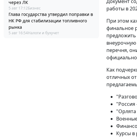
Документ со
через ЛК
работы в 20
5 авг 17:12
Бизнес
Глава государства утвердил поправки в
При этом ка
НК РФ для стабилизации топливного
рынка
финальное р
5 авг 16:54
Налоги и бухучет
предложить 
внеурочную 
перечня, он
официальном
Как подчерк
отличных от
предлагаемы
"Разгово
"Россия 
"Орлята 
Военные 
Финансов
Курсы в 