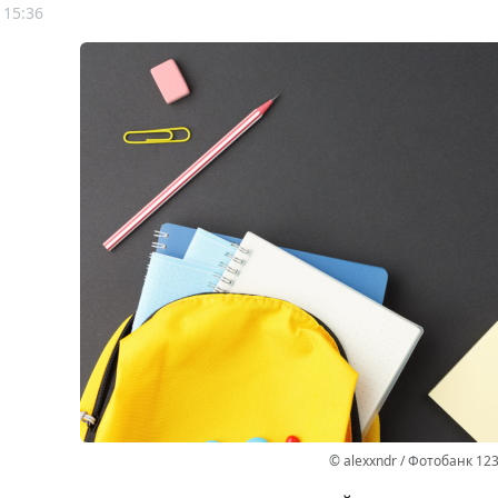
 15:36
© alexxndr / Фотобанк 12