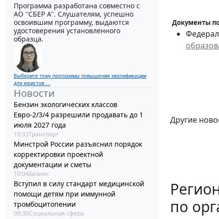
Программа разработана совместно с
АО ''СБЕР А". Слушателям, успешно
освоившим программу, выдаются
Документы по
удостоверения установленного
Федераль
образца.
образов
Выберите тему программы повышения квалификации
для юристов ...
Новости
Бензин экологических классов
Евро-2/3/4 разрешили продавать до 1
Другие ново
июля 2027 года
10:33
Транспорт
Минстрой России разъяснил порядок
корректировки проектной
документации и сметы
10:04
Бизнес
Вступил в силу стандарт медицинской
Регио
помощи детям при иммунной
по ор
тромбоцитопении
09:30
Социальная сфера