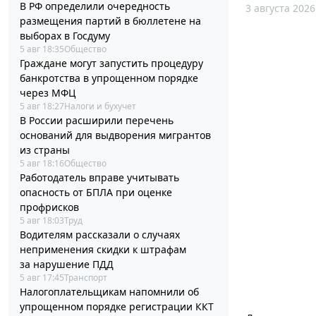
В РФ определили очередность
3 августа 2026
размещения партий в бюллетене на
выборах в Госдуму
5 авг 18:35
Общество
Граждане могут запустить процедуру
банкротства в упрощенном порядке
через МФЦ
5 авг 18:27
Налоги и бухучет
В России расширили перечень
оснований для выдворения мигрантов
из страны
5 авг 18:16
Общество
Работодатель вправе учитывать
опасность от БПЛА при оценке
профрисков
5 авг 18:03
Труд
Водителям рассказали о случаях
неприменения скидки к штрафам
за нарушение ПДД
5 авг 17:45
Транспорт
Налогоплательщикам напомнили об
упрощенном порядке регистрации ККТ