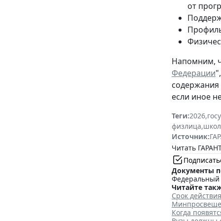
от прог
Поддержк
Профильн
Физическ
Напомним, ч
Федерации
"
содержания 
если иное н
Теги:
2026
,
гос
физлица
,
школ
Источник:
ГАР
Читать ГАРАНТ
Подписать
Документы п
Федеральный з
Читайте такж
Срок действия
Минпросвещен
Когда появятс
Вузы должны о