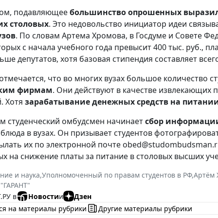
зом, подавляющее
большинство опрошенных выразило
их столовых
. Это недовольство инициатор идеи связыв
узов
. По словам Артема Хромова, в Госдуме и Совете 
орых с начала учебного года превысит 400 тыс. руб., пла
ьше депутатов, хотя базовая стипендия составляет всего
 отмечается, что во многих вузах большое количество с
ким фирмам
. Они действуют в качестве извлекающих
. Хотя
зарабатывание денежных средств на питании
тим студенческий омбудсмен начинает
сбор информаци
 блюда в вузах. Он призывает студентов фотографирова
ылать их по электронной почте obed@studombudsman.ru
х на снижение платы за питание в столовых высших уч
ние и наука
,
Уполномоченный по правам студентов в РФ
,
Артём 
 "ГАРАНТ"
.РУ в
Новости
и
Дзен
ся на материалы рубрики
Другие материалы рубрики