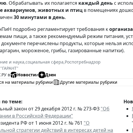
ию
. Обрабатывать их полагается
каждый день
с испол
 аквариумов, животных и птиц
в помещениях дошкол
аничен
30 минутами в день
.
нПиН подробно регламентирует требования к
организ
емам пищи, а также рекомендуемый режим питания, ус
В документе перечислены продукты, которые нельзя испо
аргарин, мороженое, грибы, газированные напитки).
ние и наука
,
социальная сфера
,
Роспотребнадзор
 "ГАРАНТ"
.РУ в
Новости
и
Дзен
ся на материалы рубрики
Другие материалы рубрики
по теме:
Нов
ный закон от 29 декабря 2012 г. № 273-ФЗ
"Об
ании в Российской Федерации"
зидента РФ от 1 июня 2012 г. № 761
"О
льной стратегии действий в интересах детей на