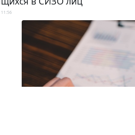
ящихся в СИЗО лиц
 11:56
© joeatthapon / Фотобанк 1