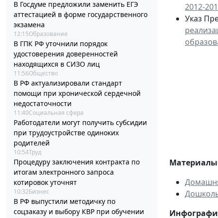
В Госдуме предложили заменить ЕГЭ
2012-201
аттестацией в форме государственного
Указ Пре
экзамена
реализа
12:15
Образование
образов
В ГПК РФ уточнили порядок
удостоверения доверенностей
находящихся в СИЗО лиц
11:56
Общество
В РФ актуализировали стандарт
помощи при хронической сердечной
недостаточности
11:40
Социальная сфера
Работодатели могут получить субсидии
при трудоустройстве одиноких
родителей
10:54
Труд
Материалы 
Процедуру заключения контракта по
итогам электронного запроса
Домашня
котировок уточнят
10:32
Бизнес
Дошколь
В РФ выпустили методичку по
соцзаказу и выбору КВР при обучении
Инфографи