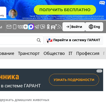
м
Войти
Eng
Перейти в систему ГАРАНТ
ование
Транспорт
Общество
IT
Профессия
П
содержать домашних животных