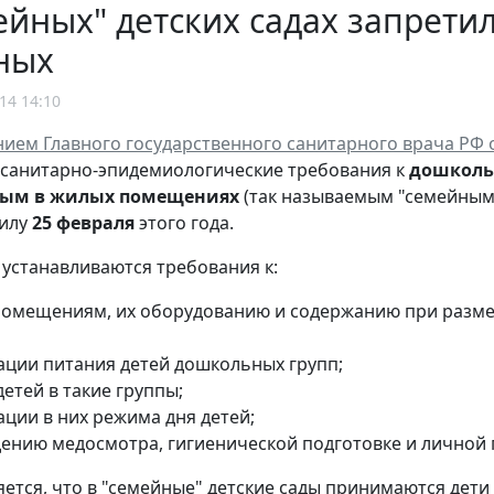
ейных" детских садах запрет
ных
14 14:10
ием Главного государственного санитарного врача РФ от
санитарно-эпидемиологические требования к
дошколь
ым в жилых помещениях
(так называемым "семейным"
силу
25 февраля
этого года.
устанавливаются требования к:
омещениям, их оборудованию и содержанию при разм
ации питания детей дошкольных групп;
етей в такие группы;
ации в них режима дня детей;
ению медосмотра, гигиенической подготовке и личной 
ляется, что в "семейные" детские сады принимаются дети