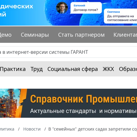
Демо
Семинары
Стать партнером
Клиента
Практика
Труд
Социальная сфера
ЖКХ
Образ
алитика
Новости
В "семейных" детских садах запретили 