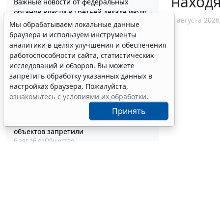
наход
Важные новости от федеральных
органов власти в третьей декаде июля
7 августа 2026
6 авг 17:46
Бюджетный учет
Мы обрабатываем локальные данные
Депутаты Госдумы инициировали
браузера и используем инструменты
ужесточение миграционного учета в
аналитики в целях улучшения и обеспечения
регионах
работоспособности сайта, статистических
6 авг 17:20
Общество
исследований и обзоров. Вы можете
Минздрав России обновил стандарт
запретить обработку указанных данных в
медпомощи при преждевременном
настройках браузера. Пожалуйста,
половом развитии
ознакомьтесь с условиями их обработки
.
6 авг 17:02
Социальная сфера
Принять
Выборочные рубки леса для
строительства рекреационных
объектов запретили
6 авг 16:41
Общество
Сервис автоматического
аннулирования патентов за неуплату
запустят с 10 августа
6 авг 16:19
Труд
ФАС России рассказала об особенностях
внеплановых проверок заказчиков по
44-ФЗ