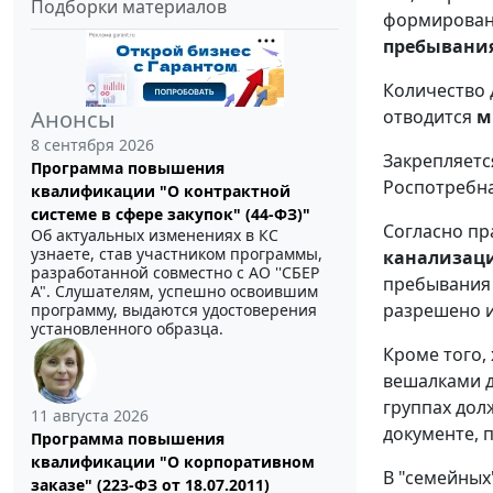
Подборки материалов
формирован
пребывани
Количество 
отводится
м
Анонсы
8 сентября 2026
Закрепляетс
Программа повышения
Роспотребна
квалификации "О контрактной
системе в сфере закупок" (44-ФЗ)"
Согласно п
Об актуальных изменениях в КС
узнаете, став участником программы,
канализаци
разработанной совместно с АО ''СБЕР
пребывания д
А". Слушателям, успешно освоившим
разрешено и
программу, выдаются удостоверения
установленного образца.
Кроме того,
вешалками д
группах дол
11 августа 2026
документе, 
Программа повышения
квалификации "О корпоративном
В "семейных
заказе" (223-ФЗ от 18.07.2011)