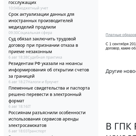
госслужащих
10:04
Бюджетный учет
Срок актуализации данных для
иностранных производителей
медизделий продлили
09:30
Социальная сфера
Платные образов
Суд обязал заключить трудовой
С 1 сентября 201
договор при признании отказа в
договор, какие о
приеме незаконным
6 авг 18:38
Судебная практика
Резидентам РФ указали на нюансы
информирования об открытии счетов
Другие ново
за границей
6 авг 18:27
Налоги и бухучет
Племенные свидетельства и паспорта
решено перевести в электронный
формат
6 авг 18:16
IT
Россиянам разъяснили особенности
использования сервисов аренды
В ГПК 
электросамокатов
6 авг 18:03
Транспорт