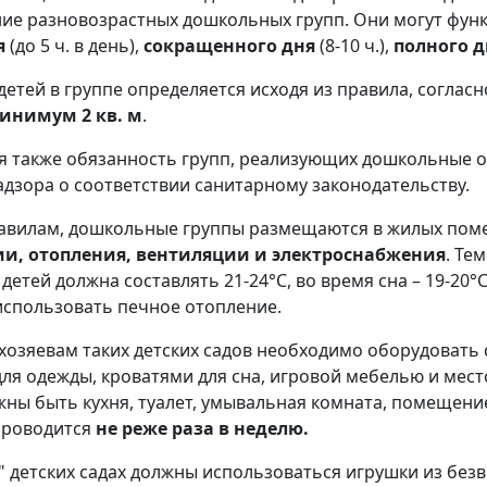
ие разновозрастных дошкольных групп. Они могут фун
я
(до 5 ч. в день),
сокращенного дня
(8-10 ч.),
полного д
детей в группе определяется исходя из правила, соглас
инимум
2 кв. м
.
я также обязанность групп, реализующих дошкольные 
дзора о соответствии санитарному законодательству.
равилам, дошкольные группы размещаются в жилых пом
и, отопления, вентиляции и электроснабжения
. Те
етей должна составлять 21-24°С, во время сна – 19-20°С
спользовать печное отопление.
 хозяевам таких детских садов необходимо оборудовать
ля одежды, кроватями для сна, игровой мебелью и мест
жны быть кухня, туалет, умывальная комната, помещение
проводится
не реже раза в неделю.
" детских садах должны использоваться игрушки из бе