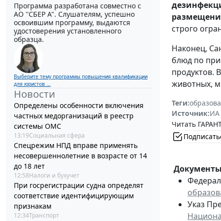
дезинфекц
Программа разработана совместно с
АО ''СБЕР А". Слушателям, успешно
размещение
освоившим программу, выдаются
строго огр
удостоверения установленного
образца.
Наконец, Са
блюд по при
продуктов. 
Выберите тему программы повышения квалификации
животных, м
для юристов ...
Новости
Теги:
образова
Определены особенности включения
Источник:
ИА
частных медорганизаций в реестр
Читать ГАРАНТ
системы ОМС
13:19
Социальная сфера
Подписать
Спецрежим НПД вправе применять
несовершеннолетние в возрасте от 14
до 18 лет
Документы 
12:58
Налоги и бухучет
Федераль
При госрегистрации судна определят
образов
соответствие идентифицирующим
Указ Пре
признакам
Национа
12:34
Транспорт