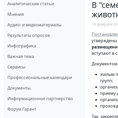
В "сем
Аналитические статьи
живот
Мнения
19 февраля 20
Аудио- и видеоматериалы
Постановлен
Результаты опросов
утверждены 
Инфографика
размещенн
вступают в 
Важная тема
Документом 
Сервисы
жилым п
Профессиональные календари
групп;
организ
Документы
приему д
Информационное партнерство
организ
прохожд
Форум Гарант
Так, закреп