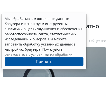
Временное удостоверение
Мы обрабатываем локальные данные
браузера и используем инструменты
личности оформляется бесплатно
аналитики в целях улучшения и обеспечения
при утрате паспорта
работоспособности сайта, статистических
исследований и обзоров. Вы можете
7 августа 2026 17:55
Общество
запретить обработку указанных данных в
настройках браузера. Пожалуйста,
ознакомьтесь с условиями их обработки
.
Принять