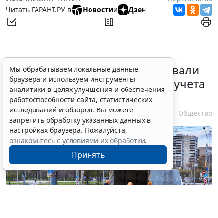
Читать ГАРАНТ.РУ в
Новости
и
Дзен
Депутаты Госдумы инициировали
Мы обрабатываем локальные данные
браузера и используем инструменты
ужесточение миграционного учета
аналитики в целях улучшения и обеспечения
в регионах
работоспособности сайта, статистических
исследований и обзоров. Вы можете
6 августа 2026 17:20
Общество
запретить обработку указанных данных в
настройках браузера. Пожалуйста,
ознакомьтесь с условиями их обработки
.
Принять