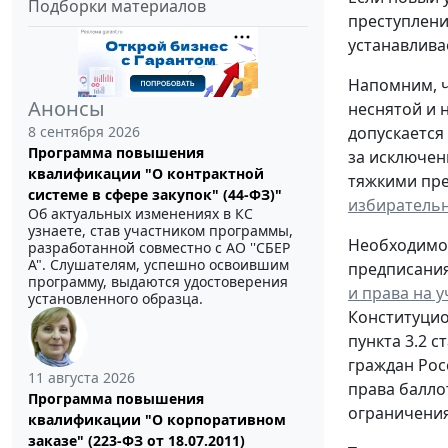
Подборки материалов
преступлени
устанавлива
Напомним, ч
Анонсы
неснятой и 
8 сентября 2026
допускается
Программа повышения
за исключен
квалификации "О контрактной
тяжкими прес
системе в сфере закупок" (44-ФЗ)"
избирательн
Об актуальных изменениях в КС
узнаете, став участником программы,
Необходимо
разработанной совместно с АО ''СБЕР
А". Слушателям, успешно освоившим
предписания 
программу, выдаются удостоверения
и права на 
установленного образца.
Конституцио
пункта 3.2 
граждан Рос
11 августа 2026
права балло
Программа повышения
ограничения
квалификации "О корпоративном
заказе" (223-ФЗ от 18.07.2011)