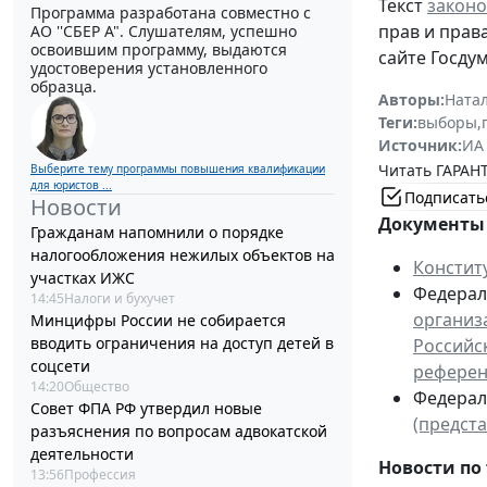
Текст
законо
Программа разработана совместно с
прав и прав
АО ''СБЕР А". Слушателям, успешно
освоившим программу, выдаются
сайте Госду
удостоверения установленного
образца.
Авторы:
Ната
Теги:
выборы
,
Источник:
ИА
Читать ГАРАНТ
Выберите тему программы повышения квалификации
для юристов ...
Подписать
Новости
Документы 
Гражданам напомнили о порядке
налогообложения нежилых объектов на
Констит
участках ИЖС
Федераль
14:45
Налоги и бухучет
организ
Минцифры России не собирается
вводить ограничения на доступ детей в
Российс
соцсети
референ
14:20
Общество
Федераль
Совет ФПА РФ утвердил новые
(предст
разъяснения по вопросам адвокатской
деятельности
Новости по 
13:56
Профессия