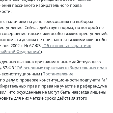
ичения пассивного избирательного права
мости.
ан с наличием на день голосования на выборах
ступление. Сейчас действует норма, по которой не
а совершение тяжких или особо тяжких преступлений,
законом эти деяния не признаются тяжкими или особо
июня 2002 г. № 67-ФЗ
"Об основных гарантиях
ссийской Федерации"
).
жденных вызвана признанием ныне действующего
 № 67-ФЗ
"Об основных гарантиях избирательных прав
неконституционным (
Постановление
 по делу о проверке конституционности подпункта "а"
збирательных прав и права на участие в референдуме
вил, что осужденные не могут быть навсегда лишены
овить для них четкие сроки действия этого