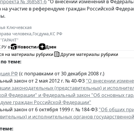
проекта № 368581-6
"О внесении изменений в Федераль
а на участие в референдуме граждан Российской Федер
мы.
лья Ключевская
права человека
,
Госдума
,
КС РФ
 "ГАРАНТ"
.РУ в
Новости
и
Дзен
ся на материалы рубрики
Другие материалы рубрики
по теме:
уция РФ
(с поправками от 30 декабря 2008 г.)
ный закон от 2 мая 2012 г. № 40-ФЗ
"О внесении измен
ации законодательных (представительных) и исполнител
кой Федерации" и Федеральный закон "Об основных гара
думе граждан Российской Федерации"
ный закон от 6 октября 1999 г. № 184-ФЗ
"Об общих пр
авительных) и исполнительных органов государственной
теме: