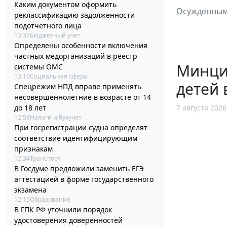
Каким документом оформить
Осужденным 
реклассификацию задолженности
подотчетного лица
13:37
Бюджетный учет
Определены особенности включения
частных медорганизаций в реестр
Минциф
системы ОМС
13:19
Социальная сфера
детей 
Спецрежим НПД вправе применять
несовершеннолетние в возрасте от 14
до 18 лет
7 августа 2026
12:58
Налоги и бухучет
При госрегистрации судна определят
соответствие идентифицирующим
признакам
12:34
Транспорт
В Госдуме предложили заменить ЕГЭ
аттестацией в форме государственного
экзамена
12:15
Образование
В ГПК РФ уточнили порядок
удостоверения доверенностей