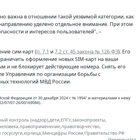
но важна в отношении такой уязвимой категории, как
 направлению уделено отдельное внимание. При этом
пасности и интересов пользователей", –
ние сим-карт (
п. 7.1
и
7.2 ст. 45 закона № 126-ФЗ
). Его
ограничить оформление новых SIM-карт на ваши
ым и не блокирует действующие номера. Снять его
ле Управления по организации борьбы с
ых технологий МВД России.
кой Федерации от 30 декабря 2024 г. № 1994" и материалами к нему
2/07/07-26/00169086).
ный контроль (надзор)
,
дети
,
ЕПГУ
,
законопроекты
,
человека
,
правоприменение
,
правотворчество
,
 госуслуги
,
юрлица
,
Минцифры России
,
Правительство РФ
Перепечатка