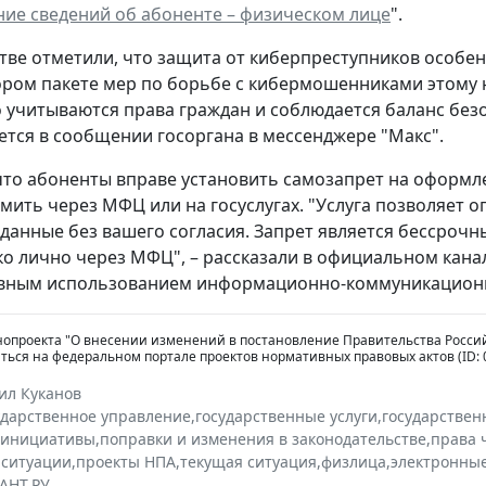
ие сведений об абоненте – физическом лице
".
тве отметили, что защита от киберпреступников особен
тором пакете мер по борьбе с кибермошенниками этому
 учитываются права граждан и соблюдается баланс безо
тся в сообщении госоргана в мессенджере "Макс".
то абоненты вправе установить самозапрет на оформле
ить через МФЦ или на госуслугах. "Услуга позволяет 
данные без вашего согласия. Запрет является бессрочн
о лично через МФЦ", – рассказали в официальном кана
вным использованием информационно-коммуникационн
нопроекта "О внесении изменений в постановление Правительства Российс
ься на федеральном портале проектов нормативных правовых актов (ID: 0
ил Куканов
ударственное управление
,
государственные услуги
,
государствен
инициативы
,
поправки и изменения в законодательстве
,
права 
 ситуации
,
проекты НПА
,
текущая ситуация
,
физлица
,
электронные
АНТ.РУ