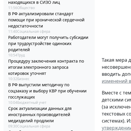
находящихся в СИЗО лиц
11:56
Общество
В РФ актуализировали стандарт
помощи при хронической сердечной
недостаточности
11:40
Социальная сфера
Работодатели могут получить субсидии
при трудоустройстве одиноких
родителей
10:54
Труд
Такая мера 
Процедуру заключения контракта по
несовершенн
итогам электронного запроса
котировок уточнят
вводить доп
10:32
Бизнес
изменений в
В РФ выпустили методичку по
соцзаказу и выбору КВР при обучении
Вместе с те
госслужащих
детскими си
10:04
Бюджетный учет
(за исключе
Срок актуализации данных для
текстовых с
иностранных производителей
системах). 
медизделий продлили
09:30
Социальная сфера
утверждении