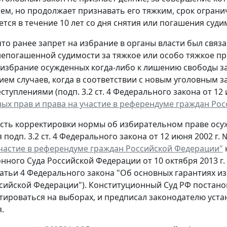
ем, но продолжает признавать его тяжким, срок огран
ется в течение 10 лет со дня снятия или погашения суди
то ранее запрет на избрание в органы власти был связ
непогашенной судимости за тяжкое или особо тяжкое пре
 избрание осужденных когда-либо к лишению свободы з
ием случаев, когда в соответствии с новым уголовным 
туплениями (подп. 3.2 ст. 4 Федерального закона от 12 
ых прав и права на участие в референдуме граждан Ро
сть корректировки нормы об избирательном праве осу
подп. 3.2 ст. 4 Федерального закона от 12 июня 2002 г.
участие в референдуме граждан Российской Федерации"
нного Суда Российской Федерации от 10 октября 2013 г.
статьи 4 Федерального закона "Об основных гарантиях и
сийской Федерации"). Конституционный Суд РФ постано
тироваться на выборах, и предписал законодателю устан
.