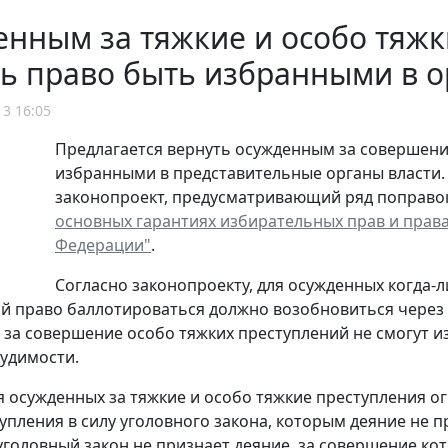
нным за тяжкие и особо тяжк
ь право быть избранными в о
13 16:05
Предлагается вернуть осужденным за совершени
избранными в представительные органы власти. 
законопроект, предусматривающий ряд поправок 
основных гарантиях избирательных прав и права
Федерации"
.
Согласно законопроекту, для осужденных когда-
й право баллотироваться должно возобновиться через 1
за совершение особо тяжких преступлений не смогут изб
удимости.
я осужденных за тяжкие и особо тяжкие преступления 
упления в силу уголовного закона, которым деяние не 
уголовный закон не признает деяние, за совершение ко