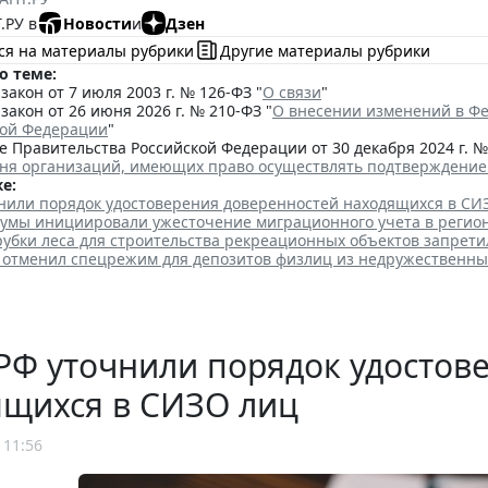
.РУ в
Новости
и
Дзен
ся на материалы рубрики
Другие материалы рубрики
о теме:
акон от 7 июля 2003 г. № 126-ФЗ "
О связи
"
акон от 26 июня 2026 г. № 210-ФЗ "
О внесении изменений в Фе
кой Федерации
"
 Правительства Российской Федерации от 30 декабря 2024 г. №
чня организаций, имеющих право осуществлять подтверждение 
е:
чнили порядок удостоверения доверенностей находящихся в СИ
думы инициировали ужесточение миграционного учета в регио
убки леса для строительства рекреационных объектов запрети
 отменил спецрежим для депозитов физлиц из недружественны
РФ уточнили порядок удостов
ящихся в СИЗО лиц
 11:56