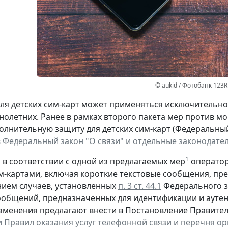
© aukid / Фотобанк 123R
для детских сим-карт может применяться исключительн
олетних. Ранее в рамках второго пакета мер против 
олнительную защиту для детских сим-карт (Федеральный 
 Федеральный закон "О связи" и отдельные законодате
1
м в соответствии с одной из предлагаемых мер
оператор
м-картами, включая короткие текстовые сообщения, пр
нием случаев, установленных
п. 3 ст. 44.1
Федерального за
ообщений, предназначенных для идентификации и аут
Изменения предлагают внести в Постановление Правительс
 Правил оказания услуг телефонной связи и перечня о