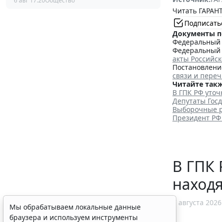
6 авг 17:20
Общество
Читать ГАРАНТ
Подписать
Документы п
Федеральный з
Федеральный з
акты Российс
Постановление
связи и пере
Читайте такж
В ГПК РФ уто
Депутаты Гос
Выборочные р
Президент РФ
В ГПК 
наход
7 августа 2026
Мы обрабатываем локальные данные
браузера и используем инструменты