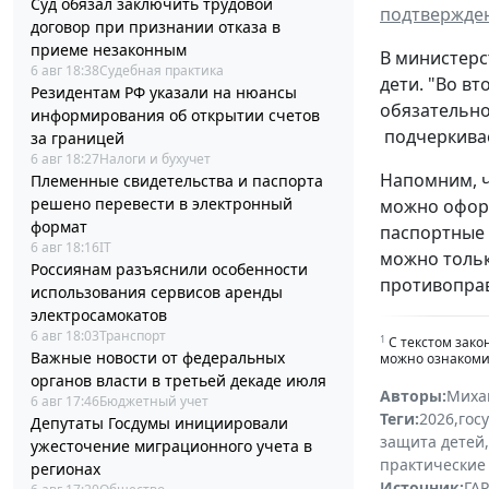
Суд обязал заключить трудовой
подтвержден
договор при признании отказа в
приеме незаконным
В министерс
6 авг 18:38
Судебная практика
дети. "Во в
Резидентам РФ указали на нюансы
обязательно
информирования об открытии счетов
подчеркивае
за границей
6 авг 18:27
Налоги и бухучет
Напомним, ч
Племенные свидетельства и паспорта
решено перевести в электронный
можно оформ
формат
паспортные 
6 авг 18:16
IT
можно тольк
Россиянам разъяснили особенности
противопра
использования сервисов аренды
электросамокатов
6 авг 18:03
Транспорт
1
С текстом зако
Важные новости от федеральных
можно ознакомит
органов власти в третьей декаде июля
Авторы:
Миха
6 авг 17:46
Бюджетный учет
Теги:
2026
,
гос
Депутаты Госдумы инициировали
защита детей
,
ужесточение миграционного учета в
практические
регионах
Источник:
ГАР