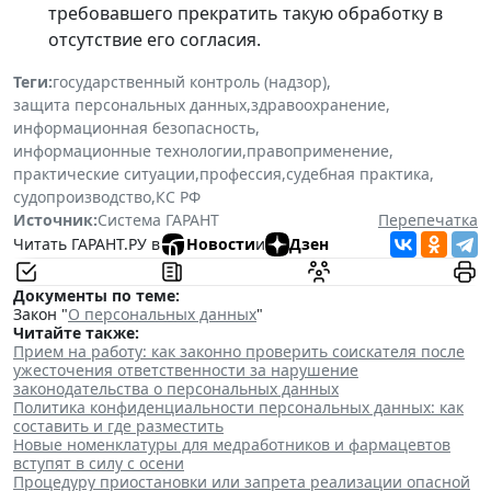
требовавшего прекратить такую обработку в
отсутствие его согласия.
Теги:
государственный контроль (надзор)
,
защита персональных данных
,
здравоохранение
,
информационная безопасность
,
информационные технологии
,
правоприменение
,
практические ситуации
,
профессия
,
судебная практика
,
судопроизводство
,
КС РФ
Источник:
Система ГАРАНТ
Перепечатка
Читать ГАРАНТ.РУ в
Новости
и
Дзен
Документы по теме:
Закон "
О персональных данных
"
Читайте также:
Прием на работу: как законно проверить соискателя после
ужесточения ответственности за нарушение
законодательства о персональных данных
Политика конфиденциальности персональных данных: как
составить и где разместить
Новые номенклатуры для медработников и фармацевтов
вступят в силу с осени
Процедуру приостановки или запрета реализации опасной