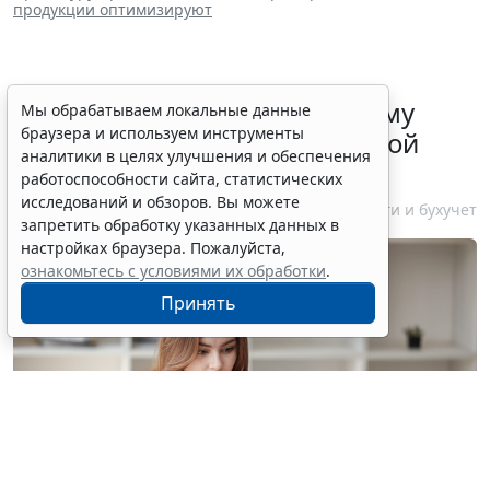
продукции оптимизируют
ФНС России рассказала малому
Мы обрабатываем локальные данные
браузера и используем инструменты
бизнесу о порядке упрощенной
аналитики в целях улучшения и обеспечения
ликвидации компании
работоспособности сайта, статистических
исследований и обзоров. Вы можете
7 августа 2026 18:16
Налоги и бухучет
запретить обработку указанных данных в
настройках браузера. Пожалуйста,
ознакомьтесь с условиями их обработки
.
Принять