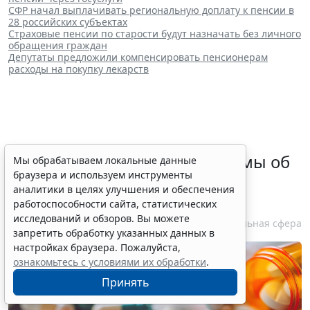
СФР начал выплачивать региональную доплату к пенсии в
28 российских субъектах
Страховые пенсии по старости будут назначать без личного
обращения граждан
Депутаты предложили компенсировать пенсионерам
расходы на покупку лекарств
Кабмин скорректировал нормы об
Мы обрабатываем локальные данные
браузера и используем инструменты
ограничении закупок
аналитики в целях улучшения и обеспечения
лекарственных препаратов
работоспособности сайта, статистических
исследований и обзоров. Вы можете
10 августа 2026 14:50
Социальная сфера
запретить обработку указанных данных в
настройках браузера. Пожалуйста,
ознакомьтесь с условиями их обработки
.
Принять