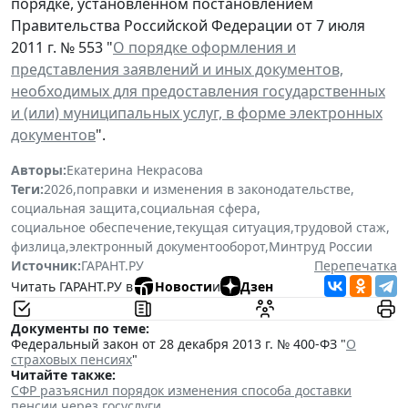
порядке, установленном постановлением
Правительства Российской Федерации от 7 июля
2011 г. № 553 "
О порядке оформления и
представления заявлений и иных документов,
необходимых для предоставления государственных
и (или) муниципальных услуг, в форме электронных
документов
".
Авторы:
Екатерина Некрасова
Теги:
2026
,
поправки и изменения в законодательстве
,
социальная защита
,
социальная сфера
,
социальное обеспечение
,
текущая ситуация
,
трудовой стаж
,
физлица
,
электронный документооборот
,
Минтруд России
Источник:
ГАРАНТ.РУ
Перепечатка
Читать ГАРАНТ.РУ в
Новости
и
Дзен
Документы по теме:
Федеральный закон от 28 декабря 2013 г. № 400-ФЗ "
О
страховых пенсиях
"
Читайте также:
СФР разъяснил порядок изменения способа доставки
пенсии через госуслуги