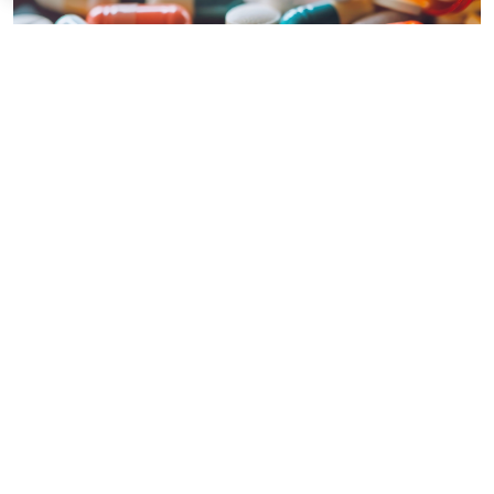
© mahaviraosa23 / Фотобанк 123RF.com
С 1 декабря в новой редакции начнет действовать
подп. "в" п. 3 Постановления № 1875
. Для
подтверждения осуществления всех стадий
производства на территории ЕАЭС лекарственного
препарата, указанного в
позиции 433
Приложения
№ 2 к Постановлению 1875, необходимо будет
указывать (
Постановление Правительства РФ от 3
августа 2026 г. № 969
):
номер реестровой записи из реестра российской
промышленной продукции, содержащей в том