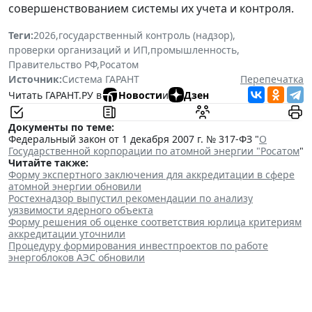
совершенствованием системы их учета и контроля.
Теги:
2026
,
государственный контроль (надзор)
,
проверки организаций и ИП
,
промышленность
,
Правительство РФ
,
Росатом
Источник:
Система ГАРАНТ
Перепечатка
Читать ГАРАНТ.РУ в
Новости
и
Дзен
Документы по теме:
Федеральный закон от 1 декабря 2007 г. № 317-ФЗ "
О
Государственной корпорации по атомной энергии "Росатом
"
Читайте также:
Форму экспертного заключения для аккредитации в сфере
атомной энергии обновили
Ростехнадзор выпустил рекомендации по анализу
уязвимости ядерного объекта
Форму решения об оценке соответствия юрлица критериям
аккредитации уточнили
Процедуру формирования инвестпроектов по работе
энергоблоков АЭС обновили