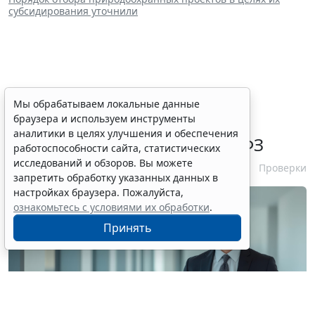
субсидирования уточнили
ФАС России рассказала об
Мы обрабатываем локальные данные
браузера и используем инструменты
особенностях внеплановых
аналитики в целях улучшения и обеспечения
проверок заказчиков по 44-ФЗ
работоспособности сайта, статистических
исследований и обзоров. Вы можете
6 августа 2026 16:00
Проверки
запретить обработку указанных данных в
настройках браузера. Пожалуйста,
ознакомьтесь с условиями их обработки
.
Принять