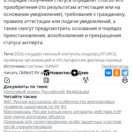
приобретения (по результатам аттестации или на
основании уведомления), требования к гражданину,
правила аттестации или подачи уведомлений, а
также смогут предусмотреть основания и порядок
приостановления, возобновления и прекращения
статуса эксперта.
Теги:
2026
,
государственный контроль (надзор)
,
ИП
,
МСБ
,
проверки организаций и ИП
,
профессия
,
физлица
,
юрлица
Источник:
Система ГАРАНТ
Перепечатка
Читать ГАРАНТ.РУ в
Новости
и
Дзен
Документы по теме:
Налоговый кодекс Российской Федерации
Читайте также:
ФАС России рассказала об особенностях внеплановых
проверок заказчиков по 44-ФЗ
Минприроды России разъяснило алгоритм действия КЭР
при смене категории объекта
Признаки для проектирования особо защитных участков
лесов скорректировали
Порядок отбора природоохранных проектов в целях их