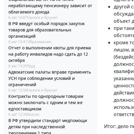
неработающему пенсионеру зависит от
другой 
облагаемого дохода
обсужда
6 авг 14:07
Налоги и бухучет
объект д
В РФ введут особый порядок закупок
при так
товаров для образовательных
обстоят
организаций
6 авг 13:41
Образование
кроме т
Отчет о выполнении квоты для приема
лицом, 
на работу инвалидов надо сдать до 12
(бездей
октября
должнос
6 авг 13:20
Труд
квалифи
Адвокатские палаты вправе применять
указанн
УСН при соблюдении условий и
ограничений
ценност
6 авг 12:58
Налоги и бухучет
действи
Контракты по однородным товарам
должнос
можно заключать с одним и тем же
использ
едпоставщиком
ответст
6 авг 12:39
Бизнес
В РФ утвердили стандарт медпомощи
Итог: дело 
детям при наследственной
тирозинемии 1 типа