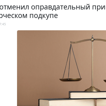
отменил оправдательный приг
рческом подкупе
7:45