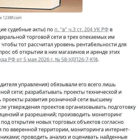
нк 123RF.com
ие судебные акты) по
п. "в" ч.3 ст. 204 УК РФ
в
еральной торговой сети в трех опекаемых им
, чтобы тот рассчитал уровень рентабельности для
рос об открытии в них магазинов и аренде этих
а РФ от 5 мая 2026 г. № 58-УДП26-7-К9
).
дителя управления) обязывали его всего лишь
ной сети; разрабатывать проекты технической и
ь проекты развития розничной сети высшему
сле утверждения проектов организовывать подготовку
ицензий и разрешений; производить мониторинг
под открытие новых торговых объектов согласно
я по вверенной территории, мониторинга интернет-
чниками; проводить анализ и оценивать найденные