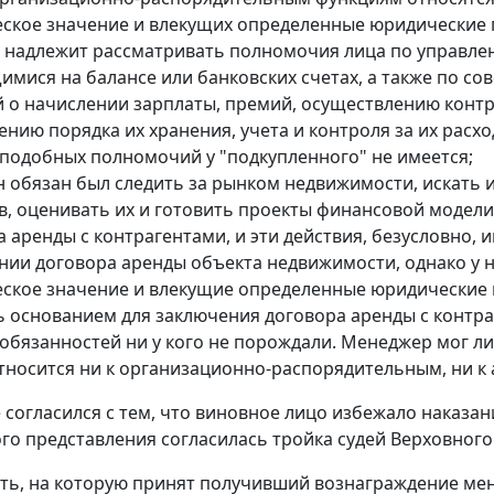
ское значение и влекущих определенные юридические 
 надлежит рассматривать полномочия лица по управле
имися на балансе или банковских счетах, а также по с
 о начислении зарплаты, премий, осуществлению конт
нию порядка их хранения, учета и контроля за их расх
 подобных полномочий у "подкупленного" не имеется;
он обязан был следить за рынком недвижимости, искать
в, оценивать их и готовить проекты финансовой моде
а аренды с контрагентами,
и эти действия, безусловно,
нии договора аренды объекта
недвижимости, однако у 
ское значение и влекущие определенные юридические 
ь основанием для заключения договора аренды с контра
 обязанностей ни у кого не порождали.
Менеджер мог ли
относится ни к организационно-распорядительным, ни 
 согласился с тем, что виновное лицо избежало наказа
го представления согласилась тройка судей Верховного
ть, на которую принят получивший вознаграждение менед