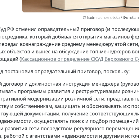
© liudmilachernetska / Фотоба
уд РФ отменил оправдательный приговор (и последующ
осредника, который добивался открытия магазинов фед
 передал вознаграждение среднему менеджеру этой сети
х объектов и вынес на обсуждение топ-менеджеров воп
ощадей (
Кассационное определение СКУД Верховного Суд
д постановил оправдательный приговор, поскольку:
й договор и должностная инструкция менеджера (руково
тывать программы развития и реструктуризации рознич
тративной модернизации розничной сети; представлят
ству и собственникам, защищать и обосновывать их; по
ствующей документации, получение соответствующих л
едвижимости, осуществлять поиск и подбор помещений 
ии развития сети посредством регулярного перемещени
в, работой с агентствами недвижимости и другими исто