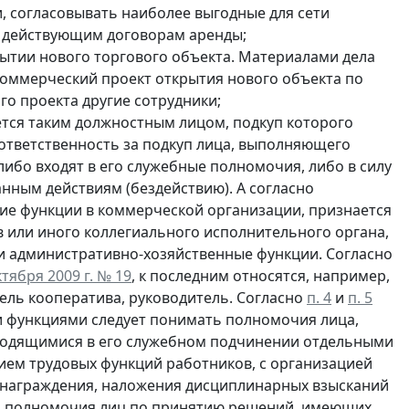
, согласовывать наиболее выгодные для сети
по действующим договорам аренды;
ытии нового торгового объекта. Материалами дела
коммерческий проект открытия нового объекта по
го проекта другие сотрудники;
тся таким должностным лицом, подкуп которого
 ответственность за подкуп лица, выполняющего
либо входят в его служебные полномочия, либо в силу
нным действиям (бездействию). А согласно
е функции в коммерческой организации, признается
 или иного коллегиального исполнительного органа,
 административно-хозяйственные функции. Согласно
тября 2009 г. № 19
, к последним относятся, например,
тель кооператива, руководитель. Согласно
п. 4
и
п. 5
 функциями следует понимать полномочия лица,
аходящимися в его служебном подчинении отдельными
ием трудовых функций работников, с организацией
 награждения, наложения дисциплинарных взысканий
ся полномочия лиц по принятию решений, имеющих