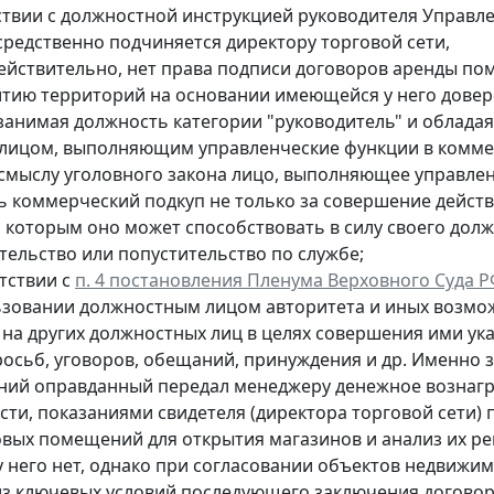
ствии с должностной инструкцией руководителя Управл
средственно подчиняется директору торговой сети,
 действительно, нет права подписи договоров аренды п
итию территорий на основании имеющейся у него довер
 занимая должность категории "руководитель" и обла
 лицом, выполняющим управленческие функции в комме
 смыслу уголовного закона лицо, выполняющее управле
ь коммерческий подкуп не только за совершение действ
е, которым оно может способствовать в силу своего дол
тельство или попустительство по службе;
тствии с
п. 4 постановления Пленума Верховного Суда РФ
ьзовании должностным лицом
авторитета и иных возмо
 на других должностных лиц
в целях совершения ими ука
росьб, уговоров, обещаний, принуждения и др. Именно
ий оправданный передал менеджеру денежное вознагр
сти, показаниями свидетеля (директора торговой сети) 
овых помещений для открытия магазинов и анализ их р
у него нет, однако при согласовании объектов недвижим
из ключевых
условий последующего заключения договор