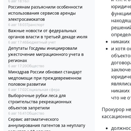
6 авг 18:16
IT
юридиче
Россиянам разъяснили особенности
использования сервисов аренды
функции
электросамокатов
находящ
6 авг 18:03
Транспорт
решений
Важные новости от федеральных
определе
органов власти в третьей декаде июля
никаких
6 авг 17:46
Бюджетный учет
Депутаты Госдумы инициировали
и хотя 
ужесточение миграционного учета в
объекто
регионах
договор
6 авг 17:20
Общество
заключе
Минздрав России обновил стандарт
юридиче
медпомощи при преждевременном
являлис
половом развитии
6 авг 17:02
Социальная сфера
никаких
Выборочные рубки леса для
что не 
строительства рекреационных
объектов запретили
Прокурор не
6 авг 16:41
Общество
кассационно
Сервис автоматического
аннулирования патентов за неуплату
должнос