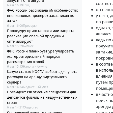
запустят с 10 августа
соответ
6 авг 16:19
Труд
он непо
ФАС России рассказала об особенностях
у него,
внеплановых проверок заказчиков по
44-ФЗ
по разв
6 авг 16:00
Проверки
однако,
Процедуру приостановки или запрета
являлся
реализации опасной продукции
ведь по
оптимизируют
получит
6 авг 15:39
Бизнес
ФНС России планирует урегулировать
за таки
экстерриториальный порядок
покрови
рассмотрения жалоб
в соотве
6 авг 15:15
Налоги и бухучет
в испол
Какую статью КОСГУ выбрать для учета
влияния
расходов на аренду виртуального
путем п
сервера
6 авг 14:54
Бюджетный учет
помещен
Президент РФ отменил спецрежим для
в частно
депозитов физлиц из недружественных
поиск н
стран
аренды 
6 авг 14:31
Общество
одного 
Социальный вычет на лечение