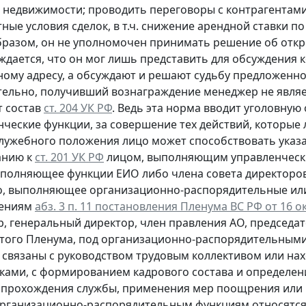
 недвижимости; проводить переговоры с контрагентами
тные условия сделок, в т.ч. снижение арендной ставки 
бразом, он не уполномочен принимать решение об откр
ждается, что он мог лишь представить для обсуждения 
ному адресу, а обсуждают и решают судьбу предложенно
тельно, получивший вознаграждение менеджер не являе
т состав
ст. 204 УК РФ
. Ведь эта норма вводит уголовную
нческие функции, за совершение тех действий, которые 
служебного положения лицо может способствовать указа
анию к
ст. 201 УК РФ
лицом, выполняющим управленчески
ыполняющее функции ЕИО либо члена совета директоров
о, выполняющее организационно-распорядительные или
нениям
абз. 3 п. 11 постановления Пленума ВС РФ от 16 ок
р, генеральный директор, член правления АО, председа
того Пленума, под организационно-распорядительными
 связаны с руководством трудовым коллективом или н
ками, с формированием кадрового состава и определен
 прохождения службы, применения мер поощрения или
К организационно-распорядительным функциям относят