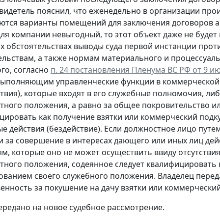
свидетель пояснил, что еженедельно в организации прои
ются варианты помещений для заключения договоров ар
ля компании невыгодный, то этот объект даже не будет 
их обстоятельствах выводы суда первой инстанции прот
ельствам, а также нормам материального и процессуаль
ого, согласно
п. 24 постановления Пленума ВС РФ от 9 ию
выполняющим управленческие функции в коммерческой 
ствия), которые входят в его служебные полномочия, ли
тного положения, а равно за общее покровительство ил
цировать как получение взятки или коммерческий подк
ые действия (бездействие). Если должностное лицо пут
и за совершение в интересах дающего или иных лиц дей
ям, которые оно не может осуществить ввиду отсутств
тного положения, содеянное следует квалифицировать 
ованием своего служебного положения. Владелец переда
венность за покушение на дачу взятки или коммерческий
передано на новое судебное рассмотрение.