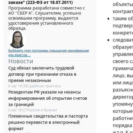
заказе" (223-ФЗ от 18.07.2011)
объекты
Программа разработана совместно с
контрак
АО ''СБЕР А". Слушателям, успешно
освоившим программу, выдаются
таким о
удостоверения установленного
подтвер
образца.
конкрет
следова
образуе
Выберите тему программы повышения квалификации
управле
для юристов ...
Новости
своего 
Суд обязал заключить трудовой
примеч
договор при признании отказа в
лицо, в
приеме незаконным
или лиц
6 авг 18:38
Судебная практика
разъяс
Резидентам РФ указали на нюансы
директо
информирования об открытии счетов
упомяну
за границей
6 авг 18:27
Налоги и бухучет
которые
Племенные свидетельства и паспорта
работни
решено перевести в электронный
порядка
формат
и т.п. 