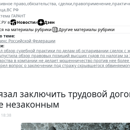
тивное право
,
обязательства, сделки
,
правоприменение
,
практич
ица
,
ВС РФ
стема ГАРАНТ
.РУ в
Новости
и
Дзен
ся на материалы рубрики
Другие материалы рубрики
о теме:
декс Российской Федерации
е:
л обзор судебной практики по делам об оспаривании сделок с 
пустила обзор правовых позиций высших судов по налогам за 
дарства в компании не делает мошенничество против нее более
трел вопрос о заключении под стражу скрывшегося обвиняемог
язал заключить трудовой дого
е незаконным
 18:38