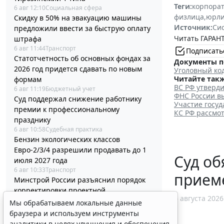
Теги:
корпора
6 авг 12:10
Социальная сфера
физлица
,
юрл
Скидку в 50% на эвакуацию машины
Источник:
Си
предложили ввести за быструю оплату
Читать ГАРАНТ
штрафа
6 авг 11:44
Транспорт
Подписать
Статотчетность об основных фондах за
Документы п
2026 год придется сдавать по новым
Уголовный ко
Читайте такж
формам
ВС РФ утверди
6 авг 11:19
Бюджетный учет
ФНС России вы
Суд поддержал снижение работнику
Участие госу
премии к профессиональному
КС РФ рассмо
празднику
6 авг 10:58
Судебная практика
Бензин экологических классов
Евро-2/3/4 разрешили продавать до 1
Суд об
июля 2027 года
6 авг 10:33
Транспорт
прием
Минстрой России разъяснил порядок
корректировки проектной
6 августа 2026
документации и сметы
Мы обрабатываем локальные данные
6 авг 10:04
Бизнес
браузера и используем инструменты
Вступил в силу стандарт медицинской
аналитики в целях улучшения и обеспечения