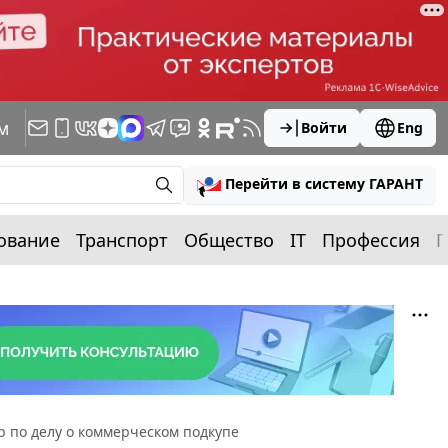
м
Войти
Eng
Перейти в систему ГАРАНТ
ование
Транспорт
Общество
IT
Профессия
П
 по делу о коммерческом подкупе