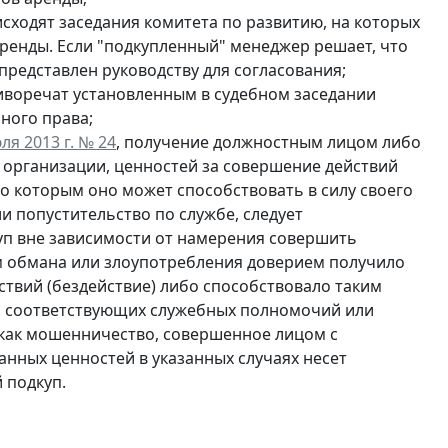
сходят заседания комитета по развитию, на которых
енды. Если "подкупленный" менеджер решает, что
представлен руководству для согласования;
иворечат установленным в судебном заседании
ного права;
ля 2013 г. № 24
, получение должностным лицом либо
организации, ценностей за совершение действий
бо которым оно может способствовать в силу своего
и попустительство по службе, следует
уп вне зависимости от намерения совершить
ем обмана или злоупотребления доверием получило
ствий (бездействие) либо способствовало таким
ия соответствующих служебных полномочий или
как мошенничество, совершенное лицом с
нных ценностей в указанных случаях несет
 подкуп.