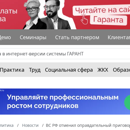
Демо
Семинары
Стать партнером
Клиента
Практика
Труд
Социальная сфера
ЖКХ
Образ
алитика
Новости
ВС РФ отменил оправдательный приговор