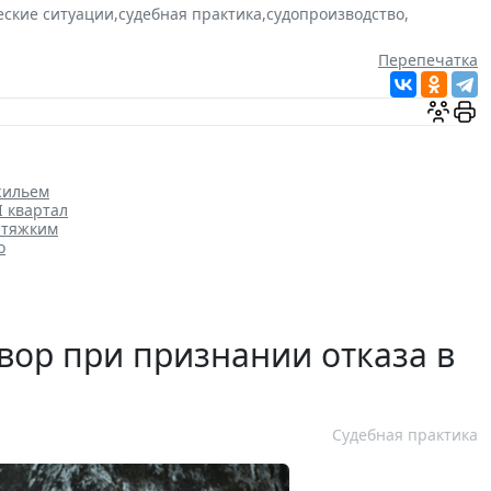
еские ситуации
,
судебная практика
,
судопроизводство
,
Перепечатка
жильем
I квартал
 тяжким
о
вор при признании отказа в
Судебная практика