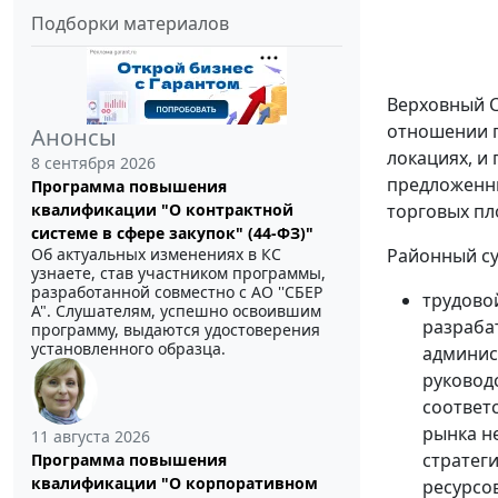
Подборки материалов
Верховный С
отношении п
Анонсы
локациях, и
8 сентября 2026
предложенны
Программа повышения
квалификации "О контрактной
торговых пл
системе в сфере закупок" (44-ФЗ)"
Об актуальных изменениях в КС
Районный су
узнаете, став участником программы,
разработанной совместно с АО ''СБЕР
трудово
А". Слушателям, успешно освоившим
разраба
программу, выдаются удостоверения
установленного образца.
админис
руковод
соответ
рынка н
11 августа 2026
стратег
Программа повышения
квалификации "О корпоративном
ресурсо