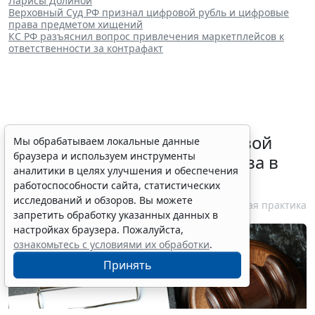
Ларисы Долиной
Верховный Суд РФ признал цифровой рубль и цифровые
права предметом хищений
КС РФ разъяснил вопрос привлечения маркетплейсов к
ответственности за контрафакт
Суд обязал заключить трудовой
Мы обрабатываем локальные данные
браузера и используем инструменты
договор при признании отказа в
аналитики в целях улучшения и обеспечения
приеме незаконным
работоспособности сайта, статистических
исследований и обзоров. Вы можете
6 августа 2026 18:38
Судебная практика
запретить обработку указанных данных в
настройках браузера. Пожалуйста,
ознакомьтесь с условиями их обработки
.
Принять