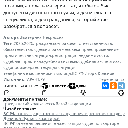
позиции, а подать материал так, чтобы он был
доступен и для опытного судьи, и для молодого
специалиста, и для гражданина, который хочет
разобраться в вопросе".
Авторы:
Екатерина Некрасова
Теги:
2025
,
2026
,
гражданско-правовая ответственность
,
обязательства, сделки
,
права человека
,
правоприменение
,
практические ситуации
,
регистрация недвижимости
,
судебная практика
,
судебная система
,
судебная экспертиза
,
судопроизводство
,
текущая ситуация
,
телефонные мошенники
,
физлица
,
ВС РФ
,
Игорь Краснов
Источник:
ГАРАНТ.РУ
Перепечатка
Читать ГАРАНТ.РУ в
Новости
и
Дзен
Документы по теме:
Гражданский кодекс Российской Федерации
Читайте также:
ВС РФ нашел существенные нарушения в решениях по делу
Долиной-Лурье с квартирой
ВС РФ отменил решения нижестоящих судов по квартире