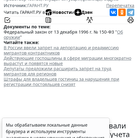
Источник:
ГАРАНТ.РУ
Перепечатка
Читать ГАРАНТ.РУ в
Новости
и
Дзен
Документы по теме:
Федеральный закон от 13 декабря 1996 г. № 150-ФЗ "
Об
оружии
"
Читайте также:
В России ввели запрет на депортацию и реадмиссию
мигрантов-контрактников
Действующие госпошлины в сфере миграции многократно
вырастут и появятся новые
Депутаты предложили расширить запрет на труд
мигрантов для регионов
Штрафы для владельцев гостиниц за нарушения при
регистрации постояльцев снизят
Депутаты Госдумы инициировали
Мы обрабатываем локальные данные
браузера и используем инструменты
ужесточение миграционного учета
аналитики в целях улучшения и обеспечения