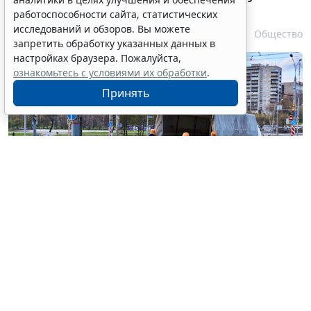
в регионах
работоспособности сайта, статистических
исследований и обзоров. Вы можете
6 августа 2026 17:20
Общество
запретить обработку указанных данных в
настройках браузера. Пожалуйста,
ознакомьтесь с условиями их обработки
.
Принять
© haritonoff / Фотобанк 123RF.com
Группа законодателей во главе с
Леонидом
Слуцким
внесла на рассмотрение нижней палаты
парламента законопроект об ужесточении правил
миграционного учета на муниципальном уровне.