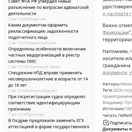
Совет ФПА РФ утвердил новые
удостоверен
разъяснения по вопросам адвокатской
о паспорте 
деятельности
7 авг 13:56
Профессия
Каким документом оформить
Важно отмет
реклассификацию задолженности
Федерации
"
подотчетного лица
территориал
7 авг 13:37
Бюджетный учет
Определены особенности включения
Напомним, ч
частных медорганизаций в реестр
носителе ил
системы ОМС
гражданина 
7 авг 13:19
Социальная сфера
документе, 
Спецрежим НПД вправе применять
несовершеннолетние в возрасте от 14
Авторы:
Миха
до 18 лет
Теги:
2026
,
гос
7 авг 12:58
Налоги и бухучет
правопримен
При госрегистрации судна определят
Владимир Пут
соответствие идентифицирующим
Источник:
ГАР
признакам
7 авг 12:34
Транспорт
Читать ГАРАНТ
В Госдуме предложили заменить ЕГЭ
Подписать
аттестацией в форме государственного
Документы п