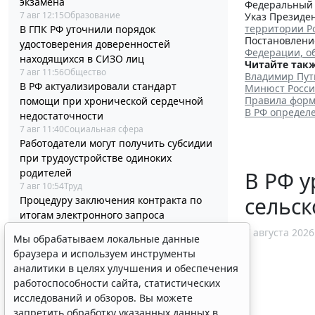
экзамена
Федеральный з
7 авг 12:15
Образование
Указ Президен
территории Р
В ГПК РФ уточнили порядок
Постановление
удостоверения доверенностей
Федерации, о
находящихся в СИЗО лиц
Читайте такж
7 авг 11:56
Общество
Владимир Пут
В РФ актуализировали стандарт
Минюст Росси
Правила форм
помощи при хронической сердечной
В РФ определ
недостаточности
7 авг 11:40
Социальная сфера
Работодатели могут получить субсидии
при трудоустройстве одиноких
родителей
В РФ у
7 авг 10:54
Труд
сельск
Процедуру заключения контракта по
итогам электронного запроса
котировок уточнят
7 августа 2026
Мы обрабатываем локальные данные
7 авг 10:32
Бизнес
браузера и используем инструменты
В РФ выпустили методичку по
аналитики в целях улучшения и обеспечения
соцзаказу и выбору КВР при обучении
работоспособности сайта, статистических
госслужащих
исследований и обзоров. Вы можете
7 авг 10:04
Бюджетный учет
запретить обработку указанных данных в
Срок актуализации данных для