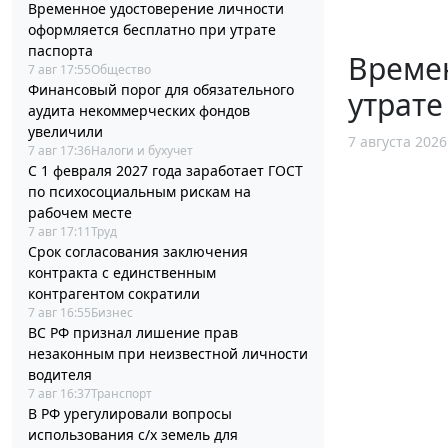
Временное удостоверение личности
оформляется бесплатно при утрате
паспорта
Време
7 авг 17:55
Общество
Финансовый порог для обязательного
утрате
аудита некоммерческих фондов
увеличили
7 августа 2026
7 авг 17:36
Налоги и бухучет
С 1 февраля 2027 года заработает ГОСТ
по психосоциальным рискам на
рабочем месте
7 авг 17:11
Труд
Срок согласования заключения
контракта с единственным
контрагентом сократили
7 авг 16:55
Бизнес
ВС РФ признал лишение прав
незаконным при неизвестной личности
водителя
7 авг 16:37
Транспорт
В РФ урегулировали вопросы
использования с/х земель для