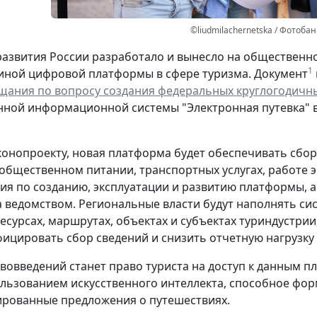
©liudmilachernetska / Фотобан
звития России разработало и вынесло на общественно
1
иной цифровой платформы в сфере туризма. Документ
щания по вопросу создания федеральных круглогодичн
нной информационной системы "Электронная путевка" 
конопроекту, новая платформа будет обеспечивать сбор,
 общественном питании, транспортных услугах, работе эк
ия по созданию, эксплуатации и развитию платформы, 
а ведомством. Региональные власти будут наполнять с
ресурсах, маршрутах, объектах и субъектах туриндустри
ицировать сбор сведений и снизить отчетную нагрузку 
вовведений станет право туриста на доступ к данным 
ользованием искусственного интеллекта, способное фо
рованные предложения о путешествиях.