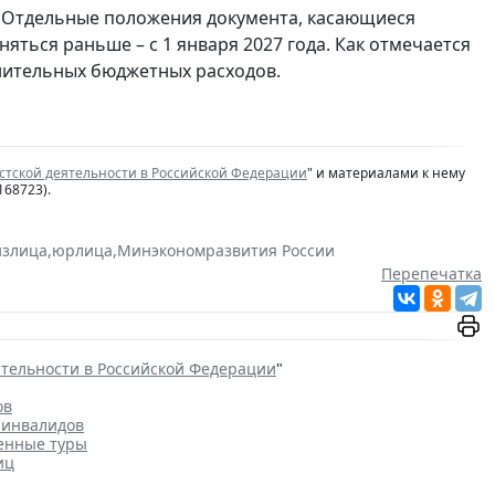
да. Отдельные положения документа, касающиеся
яться раньше – с 1 января 2027 года. Как отмечается
нительных бюджетных расходов.
стской деятельности в Российской Федерации
" и материалами к нему
168723).
излица
,
юрлица
,
Минэкономразвития России
Перепечатка
ятельности в Российской Федерации
"
ов
 инвалидов
ненные туры
иц