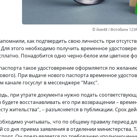
© ilixe48 / Фотобанк 123
апомнили, как подтвердить свою личность при отсутст
 Для этого необходимо получить временное удостовере
сплатно. Понадобится одно черно-белое или цветное фот
паспорта такое удостоверение оформляется по желанию 
ового). При выдаче нового паспорта временное удостов
 канале госуслуг в мессенджере "Макс".
едь, при утрате документа нужно подать соответствующ
ы будете восстанавливать его при возвращении – време
сту жительства", – разъясняется в публикации. Срок дей
обходимо учитывать, что по общему правилу период д
й со дня приема заявления в отделении министерства. 
спорт. Он предъявляется по требованию уполномоченн