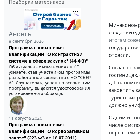
Подборки материалов
Минэкономра
создании ед
Анонсы
итогам сове
8 сентября 2026
государстве
Программа повышения
квалификации "О контрактной
отрасли.
системе в сфере закупок" (44-ФЗ)"
Об актуальных изменениях в КС
Согласно за
узнаете, став участником программы,
гостиницах,
разработанной совместно с АО ''СБЕР
д. Полномоч
А". Слушателям, успешно освоившим
программу, выдаются удостоверения
закрепить з
установленного образца.
туристских 
должно униф
Одним из но
11 августа 2026
Программа повышения
числе с исп
квалификации "О корпоративном
персонализи
заказе" (223-ФЗ от 18.07.2011)