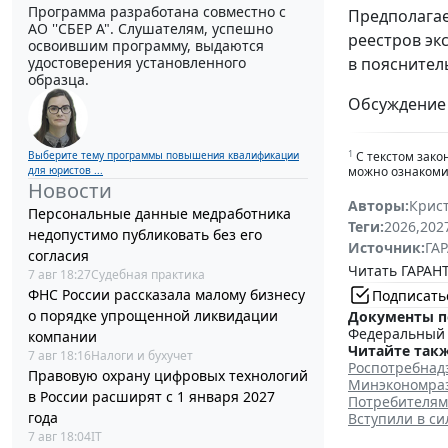
Программа разработана совместно с
Предполагае
АО ''СБЕР А". Слушателям, успешно
реестров эк
освоившим программу, выдаются
удостоверения установленного
в пояснител
образца.
Обсуждение 
1
Выберите тему программы повышения квалификации
С текстом зако
для юристов ...
можно ознакомит
Новости
Авторы:
Крис
Персональные данные медработника
Теги:
2026
,
202
недопустимо публиковать без его
Источник:
ГАР
согласия
Читать ГАРАНТ
7 авг 18:27
Судебная практика
ФНС России рассказала малому бизнесу
Подписать
о порядке упрощенной ликвидации
Документы п
Федеральный з
компании
Читайте такж
7 авг 18:16
Налоги и бухучет
Роспотребнадз
Правовую охрану цифровых технологий
Минэкономраз
в России расширят с 1 января 2027
Потребителям
года
Вступили в с
7 авг 18:04
IT