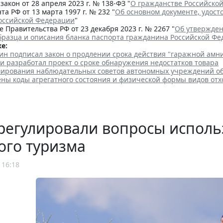
акон от 28 апреля 2023 г. № 138-ФЗ "
О гражданстве Российско
та РФ от 13 марта 1997 г. № 232 "
Об основном документе, удос
оссийской Федерации
"
 Правительства РФ от 23 декабря 2023 г. № 2267 "
Об утвержден
бразца и описания бланка паспорта гражданина Российской Ф
е:
ин подписал закон о продлении срока действия "гаражной амн
и разработал проект о сроке обнаружения недостатков товара
ирования наблюдательных советов автономных учреждений о
ены коды агрегатного состояния и физической формы видов отх
регулировали вопросы исполь
ого туризма
 16:18