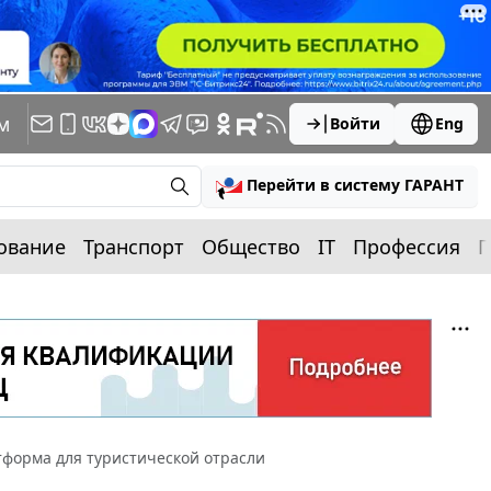
м
Войти
Eng
Перейти в систему ГАРАНТ
ование
Транспорт
Общество
IT
Профессия
П
тформа для туристической отрасли