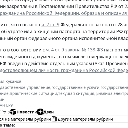
ии закреплены в Постановлении Правительства РФ от 23 
гражданина Российской Федерации, образца и описания
ить, что согласно
ч. 7 ст. 9
Федерального закона от 28 ап
, об утрате или о хищении паспорта на территории РФ 
ьный орган федерального органа исполнительной власт
то в соответствии с
ч. 4 ст. 9 закона № 138-ФЗ
паспорт м
и в виде иного документа, в том числе содержащего эл
РФ введен в действие отдельным указом (Указ Президента
удостоверяющем личность гражданина Российской Фед
ил Куканов
ударственное управление
,
государственные услуги
,
государствен
ение
,
практические ситуации
,
текущая ситуация
,
физлица
,
электр
ин
АНТ.РУ
.РУ в
Новости
и
Дзен
ся на материалы рубрики
Другие материалы рубрики
о теме: