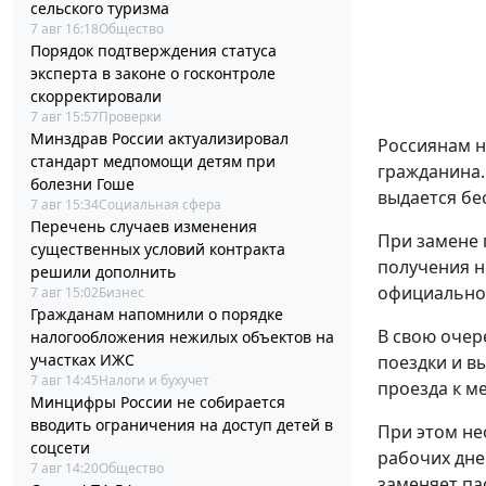
сельского туризма
7 авг 16:18
Общество
Порядок подтверждения статуса
эксперта в законе о госконтроле
скорректировали
7 авг 15:57
Проверки
Минздрав России актуализировал
Россиянам н
стандарт медпомощи детям при
гражданина.
болезни Гоше
выдается бе
7 авг 15:34
Социальная сфера
Перечень случаев изменения
При замене 
существенных условий контракта
получения н
решили дополнить
официальном
7 авг 15:02
Бизнес
Гражданам напомнили о порядке
В свою очер
налогообложения нежилых объектов на
участках ИЖС
поездки и в
7 авг 14:45
Налоги и бухучет
проезда к ме
Минцифры России не собирается
вводить ограничения на доступ детей в
При этом не
соцсети
рабочих дне
7 авг 14:20
Общество
заменяет па