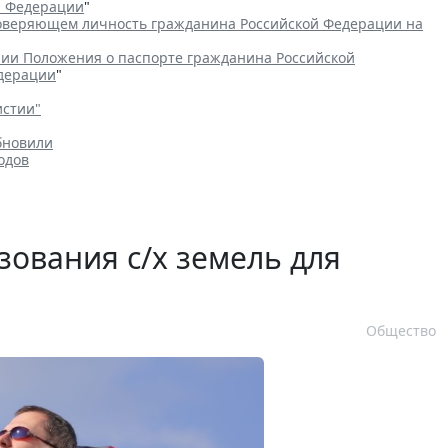
й Федерации
"
товеряющем личность гражданина Российской Федерации на
ии Положения о паспорте гражданина Российской
едерации
"
истии"
бновили
одов
зования с/х земель для
Общество