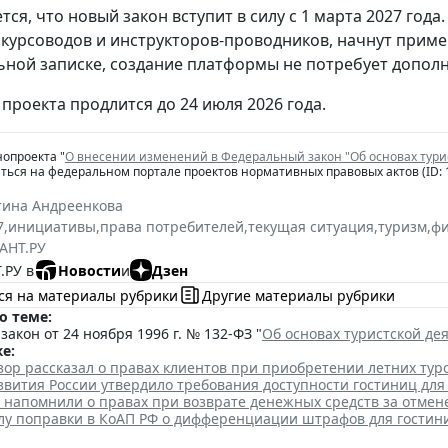
тся, что новый закон вступит в силу с 1 марта 2027 го
скурсоводов и инструкторов-проводников, начнут примен
ьной записке, создание платформы не потребует допол
проекта продлится до 24 июля 2026 года.
нопроекта "
О внесении изменений в Федеральный закон "Об основах тури
ься на федеральном портале проектов нормативных правовых актов (ID: 
тина Андреенкова
7
,
инициативы
,
права потребителей
,
текущая ситуация
,
туризм
,
ф
АНТ.РУ
.РУ в
Новости
и
Дзен
ся на материалы рубрики
Другие материалы рубрики
о теме:
акон от 24 ноября 1996 г. № 132-ФЗ "
Об основах туристской де
е:
ор рассказал о правах клиентов при приобретении летних тур
вития России утвердило требования доступности гостиниц для
 напомнили о правах при возврате денежных средств за отме
илу поправки в КоАП РФ о дифференциации штрафов для гостин