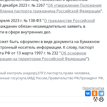
декабря 2023 г. № 2267 "
Об утверждении Положения
 бланка паспорта гражданина Российской Федерации
".
реля 2023 г. № 138-ФЗ "
О гражданстве Российской
гражданин обязан незамедлительно заявить в
и в сфере внутренних дел.
ожет быть оформлен в виде документа на бумажном
ектронный носитель информации. К слову, паспорт
 РФ от 13 марта 1997 г. № 232 "
Об основном
ерации на территории Российской Федерации
").
ный контроль (надзор)
,
ЕПГУ
,
паспорта
,
права человека
,
онные госуслуги
,
МВД России
,
Правительство РФ
,
Президент РФ
,
Перепечатка