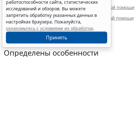
иммунной тромбоцитопении
работоспособности сайта, статистических
Минздрав России выпустил стандарт медицинской помощи
исследований и обзоров. Вы можете
детям при туберкулезе
запретить обработку указанных данных в
Минздрав России утвердил стандарт медицинской помощи
настройках браузера. Пожалуйста,
детям с анемией при ХБП
ознакомьтесь с условиями их обработки
.
Принять
Определены особенности
включения частных
медорганизаций в реестр системы
ОМС
7 августа 2026 13:19
Социальная сфера