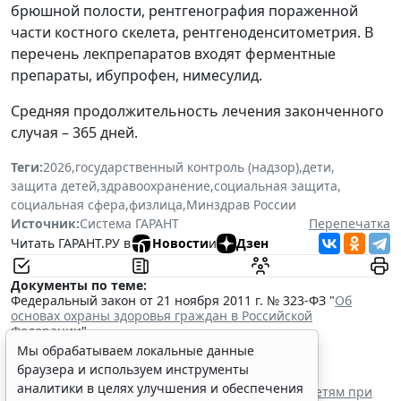
брюшной полости, рентгенография пораженной
части костного скелета, рентгеноденситометрия. В
перечень лекпрепаратов входят ферментные
препараты, ибупрофен, нимесулид.
Средняя продолжительность лечения законченного
случая – 365 дней.
Теги:
2026
,
государственный контроль (надзор)
,
дети
,
защита детей
,
здравоохранение
,
социальная защита
,
социальная сфера
,
физлица
,
Минздрав России
Источник:
Система ГАРАНТ
Перепечатка
Читать ГАРАНТ.РУ в
Новости
и
Дзен
Документы по теме:
Федеральный закон от 21 ноября 2011 г. № 323-ФЗ "
Об
основах охраны здоровья граждан в Российской
Федерации
"
Читайте также:
Мы обрабатываем локальные данные
В РФ утвердили стандарт медпомощи детям при
браузера и используем инструменты
наследственной тирозинемии 1 типа
аналитики в целях улучшения и обеспечения
Вступил в силу стандарт медицинской помощи детям при