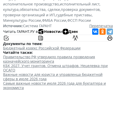
исполнительное производство
,
исполнительный лист
,
культура
,
обязательства, сделки
,
проверка документов
,
проверки организаций и ИП
,
судебные приставы
,
Минкультуры России
,
ФМБА России
,
ФССП России
Источник:
Система ГАРАНТ
Перепечатка
Читать ГАРАНТ.РУ в
Новости
и
Дзен
Документы по теме:
Бюджетный кодекс Российской Федерации
Читайте также:
Правительство РФ утвердило правила проведения
казначейского мониторинга
КБК 2027. Учет грантов. Отмена штрафов. Нецелевка при
ОСАГО
Важные новости для юриста и управленца бюджетной
сферы в июле 2026 года
Самые важные новости июля 2026 года для бухгалтера и
экономиста