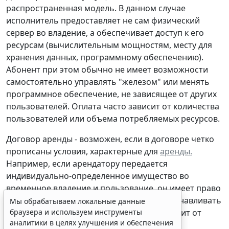
распространенная модель. В данном случае
исполнитель предоставляет не сам физический
сервер во владение, а обеспечивает доступ к его
ресурсам (вычислительным мощностям, месту для
хранения данных, программному обеспечению).
Абонент при этом обычно не имеет возможности
самостоятельно управлять "железом" или менять
программное обеспечение, не зависящее от других
пользователей. Оплата часто зависит от количества
пользователей или объема потребляемых ресурсов.
Договор аренды -
возможен, если в договоре четко
прописаны условия, характерные для
аренды.
Например, если арендатору передается
индивидуально-определенное имущество во
временное владение и пользование, он имеет право
самостоятельно управлять сервером, устанавливать
Мы обрабатываем локальные данные
браузера и используем инструменты
свое программное обеспечение и не зависит от
аналитики в целях улучшения и обеспечения
других пользователей.