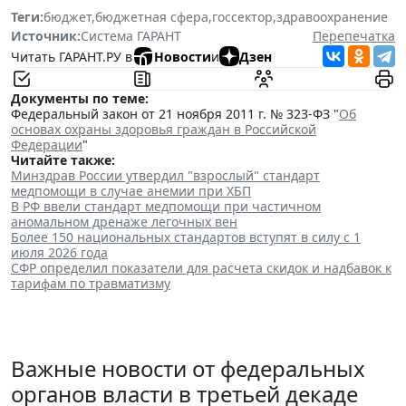
Теги:
бюджет
,
бюджетная сфера
,
госсектор
,
здравоохранение
Источник:
Система ГАРАНТ
Перепечатка
Читать ГАРАНТ.РУ в
Новости
и
Дзен
Документы по теме:
Федеральный закон от 21 ноября 2011 г. № 323-ФЗ "
Об
основах охраны здоровья граждан в Российской
Федерации
"
Читайте также:
Минздрав России утвердил "взрослый" стандарт
медпомощи в случае анемии при ХБП
В РФ ввели стандарт медпомощи при частичном
аномальном дренаже легочных вен
Более 150 национальных стандартов вступят в силу с 1
июля 2026 года
СФР определил показатели для расчета скидок и надбавок к
тарифам по травматизму
Важные новости от федеральных
органов власти в третьей декаде