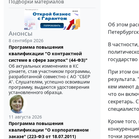
Подборки материалов
Об этом рас
Петербургск
Анонсы
8 сентября 2026
В частности
Программа повышения
политическо
квалификации "О контрактной
государство
системе в сфере закупок" (44-ФЗ)"
Об актуальных изменениях в КС
узнаете, став участником программы,
При этом он
разработанной совместно с АО ''СБЕР
результата.
А". Слушателям, успешно освоившим
кем имеют д
программу, выдаются удостоверения
установленного образца.
что он включ
секретарь. 
специалисто
11 августа 2026
Кроме того,
Программа повышения
конкуренция
квалификации "О корпоративном
точки зрени
заказе" (223-ФЗ от 18.07.2011)