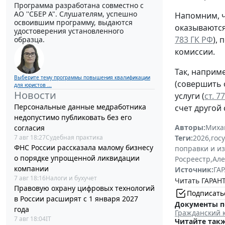
Программа разработана совместно с
АО ''СБЕР А". Слушателям, успешно
Напомним, ч
освоившим программу, выдаются
оказываются
удостоверения установленного
783 ГК РФ
), 
образца.
комиссии.
Так, наприм
Выберите тему программы повышения квалификации
(совершить 
для юристов ...
Новости
услуги (
ст. 7
Персональные данные медработника
счет другой
недопустимо публиковать без его
Авторы:
Миха
согласия
7 авг 18:27
Судебная практика
Теги:
2026
,
гос
ФНС России рассказала малому бизнесу
поправки и и
о порядке упрощенной ликвидации
Росреестр
,
Але
компании
Источник:
ГАР
7 авг 18:16
Налоги и бухучет
Читать ГАРАНТ
Правовую охрану цифровых технологий
Подписать
в России расширят с 1 января 2027
Документы п
года
Гражданский 
7 авг 18:04
IT
Читайте такж