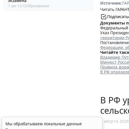
экзамена
Источник:
ГАР
7 авг 12:15
Образование
Читать ГАРАНТ
Подписать
Документы п
Федеральный з
Указ Президен
территории Р
Постановление
Федерации, о
Читайте такж
Владимир Пут
Минюст Росси
Правила форм
В РФ определ
В РФ у
сельск
7 августа 2026
Мы обрабатываем локальные данные