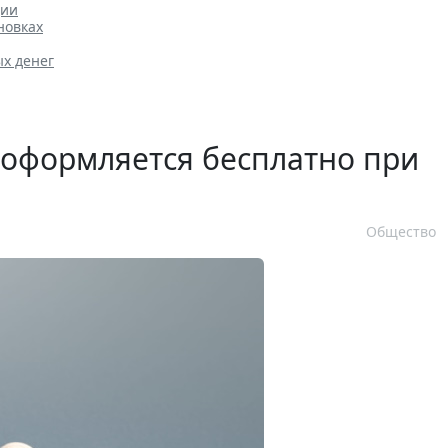
ции
новках
ых денег
 оформляется бесплатно при
Общество