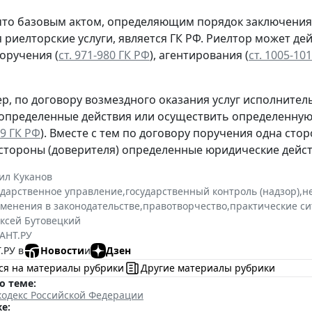
то базовым актом, определяющим порядок заключения 
 риелторские услуги, является ГК РФ. Риелтор может дей
поручения (
ст. 971-980 ГК РФ
), агентирования (
ст. 1005-10
ер, по договору возмездного оказания услуг исполнитель
определенные действия или осуществить определенную д
79 ГК РФ
). Вместе с тем по договору поручения одна сто
 стороны (доверителя) определенные юридические дейст
ил Куканов
ударственное управление
,
государственный контроль (надзор)
,
н
зменения в законодательстве
,
правотворчество
,
практические с
ксей Бутовецкий
АНТ.РУ
.РУ в
Новости
и
Дзен
ся на материалы рубрики
Другие материалы рубрики
о теме:
кодекс Российской Федерации
е: