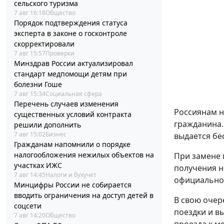
сельского туризма
7 авг 16:18
Общество
Порядок подтверждения статуса
эксперта в законе о госконтроле
скорректировали
7 авг 15:57
Проверки
Минздрав России актуализировал
стандарт медпомощи детям при
болезни Гоше
7 авг 15:34
Социальная сфера
Перечень случаев изменения
Россиянам н
существенных условий контракта
гражданина.
решили дополнить
7 авг 15:02
Бизнес
выдается бе
Гражданам напомнили о порядке
налогообложения нежилых объектов на
При замене 
участках ИЖС
получения н
7 авг 14:45
Налоги и бухучет
официальном
Минцифры России не собирается
вводить ограничения на доступ детей в
В свою очер
соцсети
поездки и в
7 авг 14:20
Общество
проезда к ме