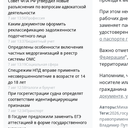
Совет ФПА РФ утвердил новые
разъяснения по вопросам адвокатской
При этом не
деятельности
рабочих дне
7 авг 13:56
Профессия
Каким документом оформить
заменяет па
реклассификацию задолженности
удостоверен
подотчетного лица
о паспорте 
7 авг 13:37
Бюджетный учет
Определены особенности включения
Важно отмет
частных медорганизаций в реестр
Федерации
"
системы ОМС
территориал
7 авг 13:19
Социальная сфера
Спецрежим НПД вправе применять
Напомним, ч
несовершеннолетние в возрасте от 14
носителе ил
до 18 лет
7 авг 12:58
Налоги и бухучет
гражданина 
При госрегистрации судна определят
документе, 
соответствие идентифицирующим
признакам
Авторы:
Миха
7 авг 12:34
Транспорт
Теги:
2026
,
гос
В Госдуме предложили заменить ЕГЭ
правопримен
аттестацией в форме государственного
Владимир Пут