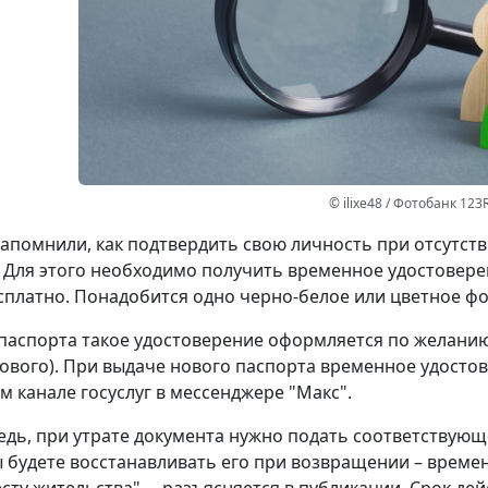
© ilixe48 / Фотобанк 123
апомнили, как подтвердить свою личность при отсутст
 Для этого необходимо получить временное удостовере
сплатно. Понадобится одно черно-белое или цветное фот
паспорта такое удостоверение оформляется по желанию 
ового). При выдаче нового паспорта временное удостов
 канале госуслуг в мессенджере "Макс".
едь, при утрате документа нужно подать соответствующ
ы будете восстанавливать его при возвращении – време
сту жительства", – разъясняется в публикации. Срок дей