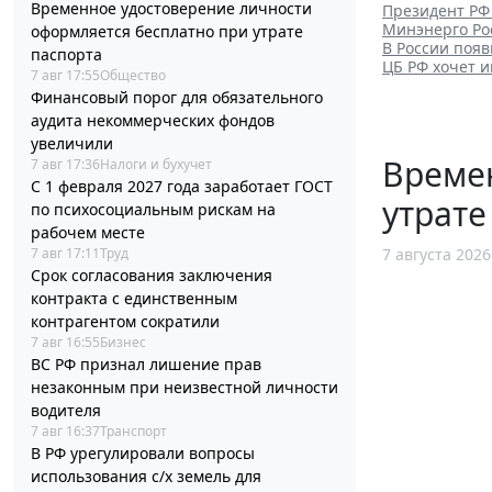
Временное удостоверение личности
Президент РФ
Минэнерго Ро
оформляется бесплатно при утрате
В России поя
паспорта
ЦБ РФ хочет и
7 авг 17:55
Общество
Финансовый порог для обязательного
аудита некоммерческих фондов
увеличили
Време
7 авг 17:36
Налоги и бухучет
С 1 февраля 2027 года заработает ГОСТ
утрате
по психосоциальным рискам на
рабочем месте
7 авг 17:11
Труд
7 августа 2026
Срок согласования заключения
контракта с единственным
контрагентом сократили
7 авг 16:55
Бизнес
ВС РФ признал лишение прав
незаконным при неизвестной личности
водителя
7 авг 16:37
Транспорт
В РФ урегулировали вопросы
использования с/х земель для