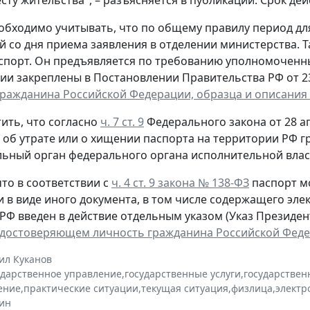
обходимо учитывать, что по общему правилу период д
й со дня приема заявления в отделении министерства. 
спорт. Он предъявляется по требованию уполномоченн
ии закреплены в Постановлении Правительства РФ от 23 
гражданина Российской Федерации, образца и описания
ить, что согласно
ч. 7 ст. 9
Федерального закона от 28 ап
, об утрате или о хищении паспорта на территории РФ 
ьный орган федерального органа исполнительной власт
то в соответствии с
ч. 4 ст. 9 закона № 138-ФЗ
паспорт м
и в виде иного документа, в том числе содержащего эл
РФ введен в действие отдельным указом (Указ Президента
удостоверяющем личность гражданина Российской Фед
ил Куканов
ударственное управление
,
государственные услуги
,
государствен
ение
,
практические ситуации
,
текущая ситуация
,
физлица
,
электр
ин