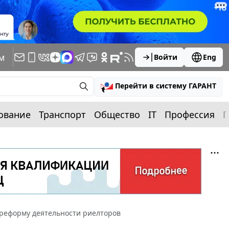
м
Войти
Eng
Перейти в систему ГАРАНТ
ование
Транспорт
Общество
IT
Профессия
П
 реформу деятельности риелторов