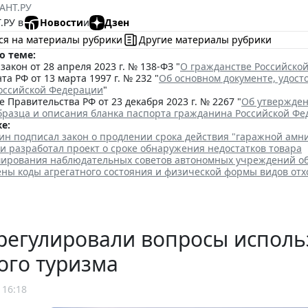
АНТ.РУ
.РУ в
Новости
и
Дзен
ся на материалы рубрики
Другие материалы рубрики
о теме:
акон от 28 апреля 2023 г. № 138-ФЗ "
О гражданстве Российско
та РФ от 13 марта 1997 г. № 232 "
Об основном документе, удос
оссийской Федерации
"
 Правительства РФ от 23 декабря 2023 г. № 2267 "
Об утвержден
бразца и описания бланка паспорта гражданина Российской Ф
е:
ин подписал закон о продлении срока действия "гаражной амн
и разработал проект о сроке обнаружения недостатков товара
ирования наблюдательных советов автономных учреждений о
ены коды агрегатного состояния и физической формы видов отх
регулировали вопросы исполь
ого туризма
 16:18