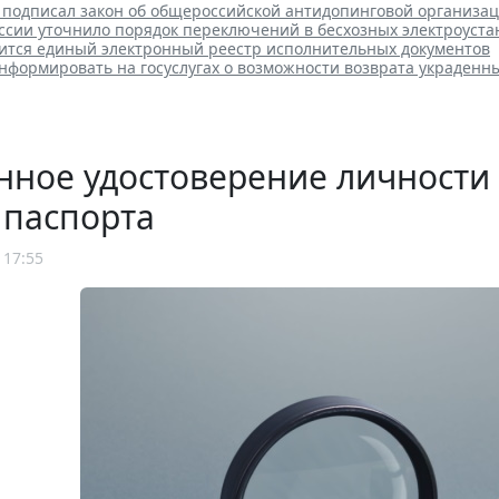
 подписал закон об общероссийской антидопинговой организа
ссии уточнило порядок переключений в бесхозных электроуста
вится единый электронный реестр исполнительных документов
нформировать на госуслугах о возможности возврата украденн
нное удостоверение личности
 паспорта
 17:55