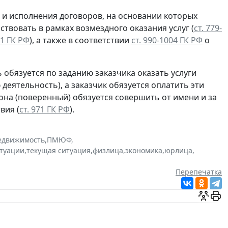
и исполнения договоров, на основании которых
ствовать в рамках возмездного оказания услуг (
ст. 779-
11 ГК РФ
), а также в соответствии
ст. 990-1004 ГК РФ
о
 обязуется по заданию заказчика оказать услуги
еятельность), а заказчик обязуется оплатить эти
рона (поверенный) обязуется совершить от имени и за
вия (
ст. 971 ГК РФ
).
едвижимость
,
ПМЮФ
,
итуации
,
текущая ситуация
,
физлица
,
экономика
,
юрлица
,
Перепечатка