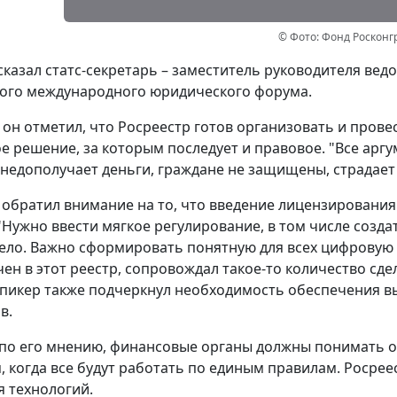
© Фото: Фонд Росконг
сказал статс-секретарь – заместитель руководителя вед
ого международного юридического форума.
, он отметил, что Росреестр готов организовать и пров
е решение, за которым последует и правовое. "Все аргу
 недополучает деньги, граждане не защищены, страдает к
 обратил внимание на то, что введение лицензирования
 "Нужно ввести мягкое регулирование, в том числе созда
ело. Важно сформировать понятную для всех цифровую с
ен в этот реестр, сопровождал такое-то количество сделок
Спикер также подчеркнул необходимость обеспечения в
в.
 по его мнению, финансовые органы должны понимать о
, когда все будут работать по единым правилам. Росрее
я технологий.