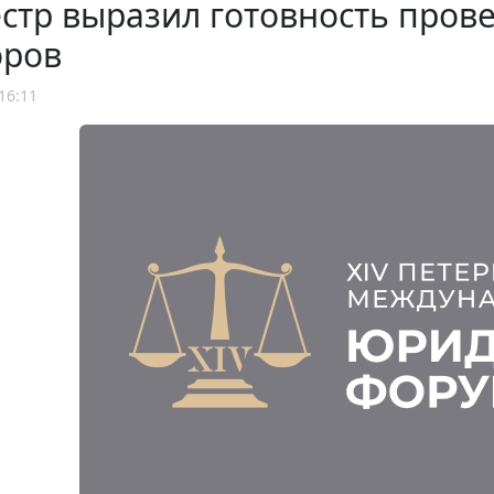
стр выразил готовность пров
оров
16:11