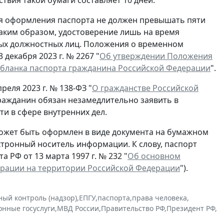
ля оформления паспорта не должен превышать пяти
Таким образом, удостоверение лишь на время
ых должностных лиц. Положения о временном
декабря 2023 г. № 2267 "
Об утверждении Положения
 бланка паспорта гражданина Российской Федерации
".
реля 2023 г. № 138-ФЗ "
О гражданстве Российской
гражданин обязан незамедлительно заявить в
и в сфере внутренних дел.
ожет быть оформлен в виде документа на бумажном
ектронный носитель информации. К слову, паспорт
 РФ от 13 марта 1997 г. № 232 "
Об основном
ерации на территории Российской Федерации
").
ный контроль (надзор)
,
ЕПГУ
,
паспорта
,
права человека
,
онные госуслуги
,
МВД России
,
Правительство РФ
,
Президент РФ
,