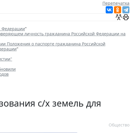
Перепечатка
й Федерации
"
товеряющем личность гражданина Российской Федерации на
ии Положения о паспорте гражданина Российской
едерации
"
истии"
бновили
одов
зования с/х земель для
Общество