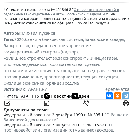
1
С текстом законопроекта № 461846-8 "
О внесении изменений в
отдельные законодательные акты Российской Федерации
", на
основании которого принят соответствующий закон, и материалами к
нему можно ознакомиться на официальном сайте Госдумы.
Авторы:
Михаил Куканов
Теги:
2026
,
банки и банковская система
,
Банковские вклады
,
банкротство
,
государственное управление
,
государственный контроль (надзор)
,
жилищное строительство
,
законопроекты
,
инициативы
,
ипотека
,
недвижимость
,
обязательства, сделки
,
поправки и изменения в законодательстве
,
права человека
,
правоприменение
,
правотворчество
,
текущая ситуация
,
физлица
,
экономика
,
юрлица
,
Госдума
Источник:
ГАРАНТ.РУ
Перепечатка
Читать ГАРАНТ.РУ в
Новости
и
Дзен
Документы по теме:
Федеральный закон от 2 декабря 1990 г. № 395-I "
О банках и
банковской деятельности
"
Федеральный закон от 7 августа 2001 г. № 115-ФЗ "
О
противодействии легализации (отмыванию) доходов,