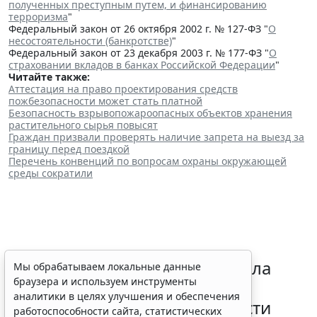
полученных преступным путем, и финансированию
терроризма
"
Федеральный закон от 26 октября 2002 г. № 127-ФЗ "
О
несостоятельности (банкротстве)
"
Федеральный закон от 23 декабря 2003 г. № 177-ФЗ "
О
страховании вкладов в банках Российской Федерации
"
Читайте также:
Аттестация на право проектирования средств
пожбезопасности может стать платной
Безопасность взрывопожароопасных объектов хранения
растительного сырья повысят
Граждан призвали проверять наличие запрета на выезд за
границу перед поездкой
Перечень конвенций по вопросам охраны окружающей
среды сократили
Президент РФ уточнил правила
Мы обрабатываем локальные данные
браузера и используем инструменты
зачета срока службы при
аналитики в целях улучшения и обеспечения
самовольном оставлении части
работоспособности сайта, статистических