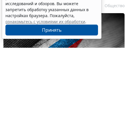
исследований и обзоров. Вы можете
10 августа 2026 13:24
Общество
запретить обработку указанных данных в
настройках браузера. Пожалуйста,
ознакомьтесь с условиями их обработки
.
Принять
© butenkow / Фотобанк 123RF.com
Поправки касаются изменения порядка в части
сокращения засчитываемого периода времени
отсутствия в воинской части или на другом месте
несения службы без уважительных причин с десяти
до двух суток. То есть в срок службы не включается